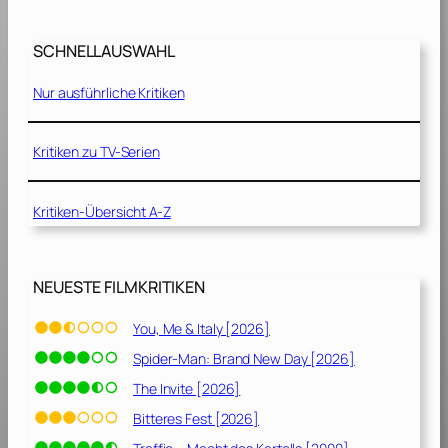
0
a
1
u
9
SCHNELLAUSWAHL
t
]
k
Nur ausführliche Kritiken
o
m
a
Kritiken zu TV-Serien
[
2
Kritiken-Übersicht A-Z
0
1
8
]
NEUESTE FILMKRITIKEN
You, Me & Italy [2026]
Spider-Man: Brand New Day [2026]
The Invite [2026]
Bitteres Fest [2026]