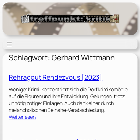
Zum
Inhalt
springen
Schlagwort:
Gerhard Wittmann
Rehragout Rendezvous [2023]
Weniger Krimi, konzentriert sich die Dorfkrimikomödie
auf die Figuren und ihre Entwicklung. Gelungen, trotz
unnötig zotiger Einlagen. Auch dank einer durch
melancholischen Beinahe-Verabschiedung.
:
Weiterlesen
R
e
h