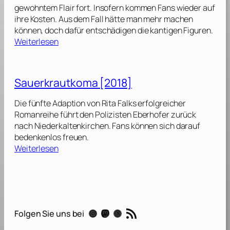
r
3
gewohntem Flair fort. Insofern kommen Fans wieder auf
a
s
]
ihre Kosten. Aus dem Fall hätte man mehr machen
d
c
können, doch dafür entschädigen die kantigen Figuren.
e
h
:
Weiterlesen
r
m
L
[
a
e
2
r
b
0
Sauerkrautkoma [2018]
r
e
2
n
r
2
Die fünfte Adaption von Rita Falks erfolgreicher
d
k
]
Romanreihe führt den Polizisten Eberhofer zurück
r
ä
nach Niederkaltenkirchen. Fans können sich darauf
a
s
bedenkenlos freuen.
m
j
:
Weiterlesen
a
u
S
[
n
a
2
k
u
0
i
e
2
e
r
0
RSS-Feed
[
Instagram
Mastodon
Threads
Folgen Sie uns bei
k
]
2
r