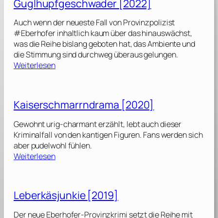
Guglhupfgeschwader [2022]
r
a
Auch wenn der neueste Fall von Provinzpolizist
g
#Eberhofer inhaltlich kaum über das hinauswächst,
o
was die Reihe bislang geboten hat, das Ambiente und
u
die Stimmung sind durchweg überaus gelungen.
t
:
Weiterlesen
R
G
e
u
n
g
Kaiserschmarrndrama [2020]
d
l
e
h
Gewohnt urig-charmant erzählt, lebt auch dieser
z
u
Kriminalfall von den kantigen Figuren. Fans werden sich
v
p
aber pudelwohl fühlen.
o
f
:
Weiterlesen
u
g
K
s
e
a
[
s
i
2
Leberkäsjunkie [2019]
c
s
0
h
e
2
Der neue Eberhofer-Provinzkrimi setzt die Reihe mit
w