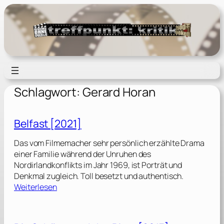
Zum
Inhalt
springen
Schlagwort:
Gerard Horan
Belfast [2021]
Das vom Filmemacher sehr persönlich erzählte Drama
einer Familie während der Unruhen des
Nordirlandkonflikts im Jahr 1969, ist Porträt und
Denkmal zugleich. Toll besetzt und authentisch.
:
Weiterlesen
B
e
l