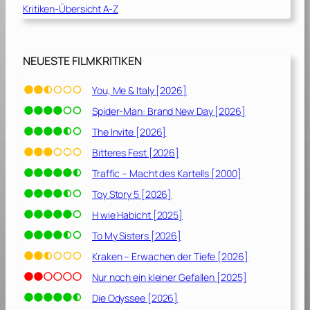
Kritiken-Übersicht A-Z
i
e
s
t
NEUESTE FILMKRITIKEN
[
2
You, Me & Italy [2026]
0
Spider-Man: Brand New Day [2026]
1
7
The Invite [2026]
]
Bitteres Fest [2026]
Traffic – Macht des Kartells [2000]
Toy Story 5 [2026]
H wie Habicht [2025]
To My Sisters [2026]
Kraken – Erwachen der Tiefe [2026]
Nur noch ein kleiner Gefallen [2025]
Die Odyssee [2026]