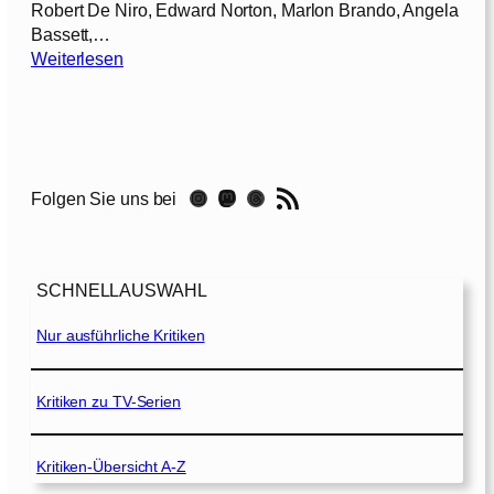
Robert De Niro, Edward Norton, Marlon Brando, Angela
Bassett,…
:
Weiterlesen
T
h
e
S
c
RSS-Feed
Instagram
Mastodon
Threads
Folgen Sie uns bei
o
r
e
[
SCHNELLAUSWAHL
2
0
Nur ausführliche Kritiken
0
1
]
Kritiken zu TV-Serien
Kritiken-Übersicht A-Z