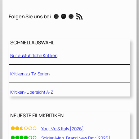
a
n
RSS-Feed
Instagram
Mastodon
Threads
Folgen Sie uns bei
e
[
2
0
SCHNELLAUSWAHL
2
1
Nur ausführliche Kritiken
]
Kritiken zu TV-Serien
Kritiken-Übersicht A-Z
NEUESTE FILMKRITIKEN
You, Me & Italy [2026]
Spider-Man: Brand New Day [2026]