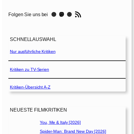
T
ä
RSS-Feed
Instagram
Mastodon
Threads
Folgen Sie uns bei
u
s
c
h
SCHNELLAUSWAHL
u
n
Nur ausführliche Kritiken
g
[
2
Kritiken zu TV-Serien
0
2
Kritiken-Übersicht A-Z
1
]
NEUESTE FILMKRITIKEN
You, Me & Italy [2026]
Spider-Man: Brand New Day [2026]