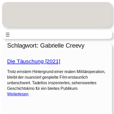
Zum
Inhalt
springen
Schlagwort:
Gabrielle Creevy
Die Täuschung [2021]
Trotz ernstem Hintergrund einer realen Militäroperation,
bleibt der nuanciert gespielte Film erstaunlich
unbeschwert. Tadellos inszeniertes, sehenswertes
Geschichtskino für ein breites Publikum.
:
Weiterlesen
D
i
e