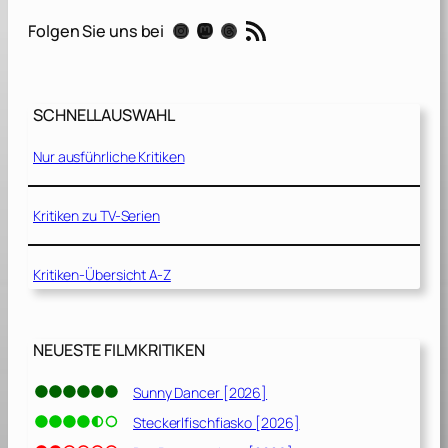
e
RSS-Feed
Instagram
Mastodon
Threads
Folgen Sie uns bei
r
’
s
B
SCHNELLAUSWAHL
o
d
Nur ausführliche Kritiken
y
g
u
Kritiken zu TV-Serien
a
r
Kritiken-Übersicht A-Z
d
2
[
NEUESTE FILMKRITIKEN
2
0
Sunny Dancer [2026]
2
Steckerlfischfiasko [2026]
1