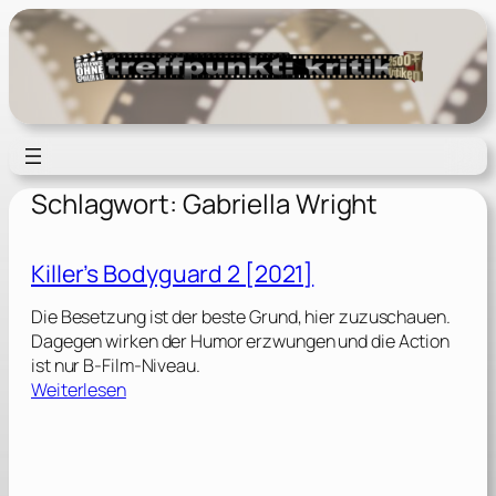
Zum
Inhalt
springen
Schlagwort:
Gabriella Wright
Killer’s Bodyguard 2 [2021]
Die Besetzung ist der beste Grund, hier zuzuschauen.
Dagegen wirken der Humor erzwungen und die Action
ist nur B-Film-Niveau.
:
Weiterlesen
K
i
l
l