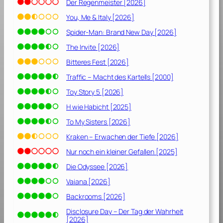
]
Der Regenmeister [2026]
You, Me & Italy [2026]
Spider-Man: Brand New Day [2026]
The Invite [2026]
Bitteres Fest [2026]
Traffic – Macht des Kartells [2000]
Toy Story 5 [2026]
H wie Habicht [2025]
To My Sisters [2026]
Kraken – Erwachen der Tiefe [2026]
Nur noch ein kleiner Gefallen [2025]
Die Odyssee [2026]
Vaiana [2026]
Backrooms [2026]
Disclosure Day – Der Tag der Wahrheit
[2026]