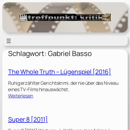
Zum
Inhalt
springen
Schlagwort:
Gabriel Basso
The Whole Truth – Lügenspiel [2016]
Ruhig erzählter Gerichtskrimi, der nie über das Niveau
eines TV-Films hinauswächst.
:
Weiterlesen
T
h
e
Super 8 [2011]
W
h