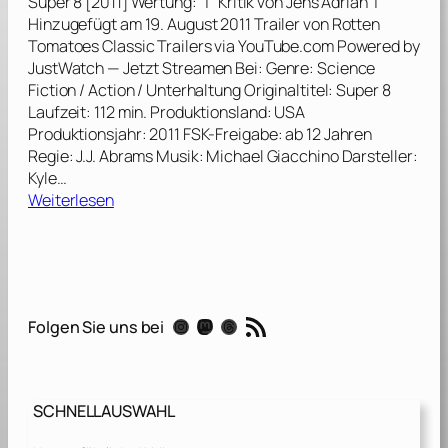
Super 8 [2011] Wertung: | Kritik von Jens Adrian |
o
Hinzugefügt am 19. August 2011 Trailer von Rotten
l
Tomatoes Classic Trailers via YouTube.com Powered by
e
JustWatch — Jetzt Streamen Bei: Genre: Science
T
Fiction / Action / Unterhaltung Originaltitel: Super 8
r
Laufzeit: 112 min. Produktionsland: USA
u
Produktionsjahr: 2011 FSK-Freigabe: ab 12 Jahren
t
Regie: J.J. Abrams Musik: Michael Giacchino Darsteller:
h
Kyle…
–
:
Weiterlesen
L
S
ü
u
g
p
e
e
n
r
RSS-Feed
s
Instagram
Mastodon
Threads
Folgen Sie uns bei
8
p
[
i
2
e
0
l
SCHNELLAUSWAHL
1
[
1