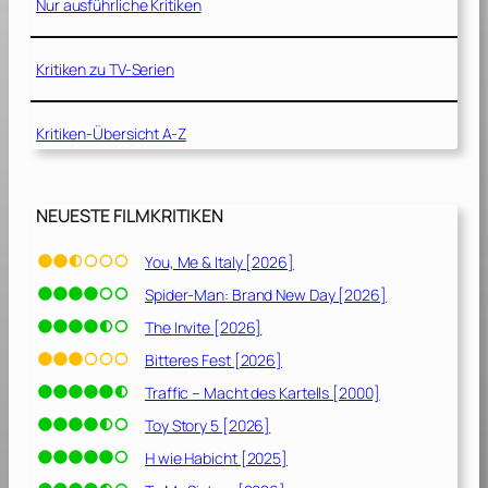
2
Nur ausführliche Kritiken
]
0
1
Kritiken zu TV-Serien
6
]
Kritiken-Übersicht A-Z
NEUESTE FILMKRITIKEN
You, Me & Italy [2026]
Spider-Man: Brand New Day [2026]
The Invite [2026]
Bitteres Fest [2026]
Traffic – Macht des Kartells [2000]
Toy Story 5 [2026]
H wie Habicht [2025]