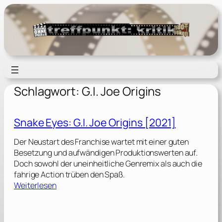
Zum
Inhalt
springen
Schlagwort:
G.I. Joe Origins
Snake Eyes: G.I. Joe Origins [2021]
Der Neustart des Franchise wartet mit einer guten
Besetzung und aufwändigen Produktionswerten auf.
Doch sowohl der uneinheitliche Genremix als auch die
fahrige Action trüben den Spaß.
:
Weiterlesen
S
n
a