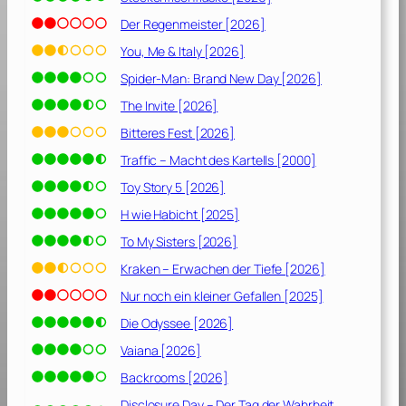
s
[
Der Regenmeister [2026]
2
You, Me & Italy [2026]
0
Spider-Man: Brand New Day [2026]
2
1
The Invite [2026]
]
Bitteres Fest [2026]
Traffic – Macht des Kartells [2000]
Toy Story 5 [2026]
H wie Habicht [2025]
To My Sisters [2026]
Kraken – Erwachen der Tiefe [2026]
Nur noch ein kleiner Gefallen [2025]
Die Odyssee [2026]
Vaiana [2026]
Backrooms [2026]
Disclosure Day – Der Tag der Wahrheit