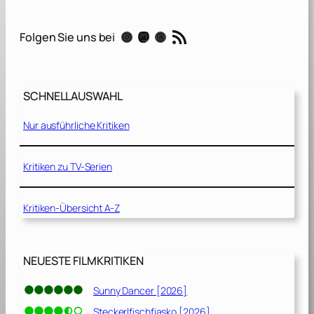
k
e
RSS-Feed
Instagram
Mastodon
Threads
Folgen Sie uns bei
E
y
e
s
SCHNELLAUSWAHL
:
G
Nur ausführliche Kritiken
.
I
.
Kritiken zu TV-Serien
J
o
Kritiken-Übersicht A-Z
e
O
r
i
NEUESTE FILMKRITIKEN
g
i
Sunny Dancer [2026]
n
Steckerlfischfiasko [2026]