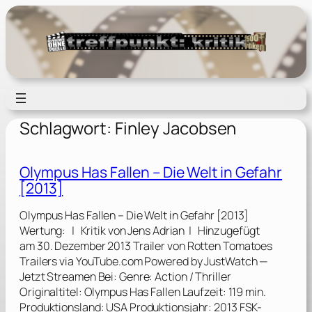
Zum
Inhalt
springen
Schlagwort:
Finley Jacobsen
Olympus Has Fallen – Die Welt in Gefahr
[2013]
Olympus Has Fallen – Die Welt in Gefahr [2013]
Wertung: | Kritik von Jens Adrian | Hinzugefügt
am 30. Dezember 2013 Trailer von Rotten Tomatoes
Trailers via YouTube.com Powered by JustWatch —
Jetzt Streamen Bei: Genre: Action / Thriller
Originaltitel: Olympus Has Fallen Laufzeit: 119 min.
Produktionsland: USA Produktionsjahr: 2013 FSK-