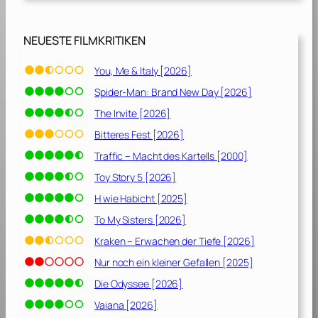
D
i
e
NEUESTE FILMKRITIKEN
W
e
You, Me & Italy [2026]
l
Spider-Man: Brand New Day [2026]
t
i
The Invite [2026]
n
Bitteres Fest [2026]
G
Traffic – Macht des Kartells [2000]
e
f
Toy Story 5 [2026]
a
H wie Habicht [2025]
h
To My Sisters [2026]
r
[
Kraken – Erwachen der Tiefe [2026]
2
Nur noch ein kleiner Gefallen [2025]
0
Die Odyssee [2026]
1
3
Vaiana [2026]
]