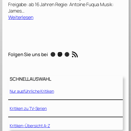
Freigabe: ab 16 Jahren Regie: Antoine Fuqua Musik:
James…
:
Weiterlesen
O
l
y
m
p
RSS-Feed
Instagram
Mastodon
Threads
Folgen Sie uns bei
u
s
H
a
SCHNELLAUSWAHL
s
F
Nur ausführliche Kritiken
a
l
l
Kritiken zu TV-Serien
e
n
Kritiken-Übersicht A-Z
–