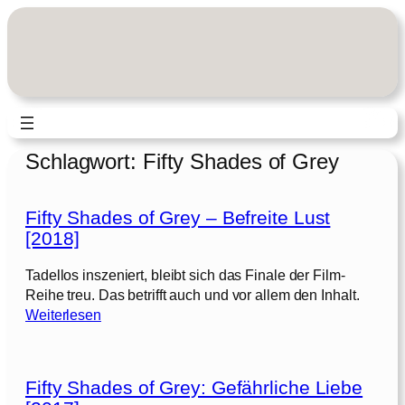
Zum
Inhalt
springen
Schlagwort:
Fifty Shades of Grey
Fifty Shades of Grey – Befreite Lust
[2018]
Tadellos inszeniert, bleibt sich das Finale der Film-
Reihe treu. Das betrifft auch und vor allem den Inhalt.
:
Weiterlesen
F
i
f
Fifty Shades of Grey: Gefährliche Liebe
t