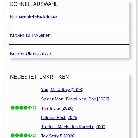
d
t
y
SCHNELLAUSWAHL
e
e
:
s
L
Nur ausführliche Kritiken
G
o
u
e
f
s
f
G
t
Kritiken zu TV-Serien
ä
r
[
h
e
2
r
Kritiken-Übersicht A-Z
y
0
l
[
1
i
2
8
c
0
]
NEUESTE FILMKRITIKEN
h
1
e
5
You, Me & Italy [2026]
L
]
i
Spider-Man: Brand New Day [2026]
e
The Invite [2026]
b
Bitteres Fest [2026]
e
[
Traffic – Macht des Kartells [2000]
2
Toy Story 5 [2026]