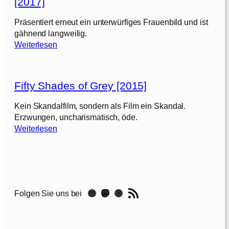
[2017]
y
S
Präsentiert erneut ein unterwürfiges Frauenbild und ist
h
gähnend langweilig.
a
:
Weiterlesen
d
F
e
i
s
f
o
Fifty Shades of Grey [2015]
t
f
y
G
Kein Skandalfilm, sondern als Film ein Skandal.
S
r
Erzwungen, uncharismatisch, öde.
h
:
e
Weiterlesen
a
F
y
d
i
–
e
f
B
s
t
e
o
y
f
RSS-Feed
f
Instagram
Mastodon
Threads
Folgen Sie uns bei
S
r
G
h
e
r
a
i
e