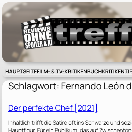
Zum
Inhalt
springen
HAUPTSEITE
FILM- & TV-KRITIKEN
BUCHKRITIKEN
TI
Schlagwort:
Fernando León d
Der perfekte Chef [2021]
Inhaltlich trifft die Satire oft ins Schwarze und s
Hauptfigur. Für ein Publikum, das auf Zwischentön