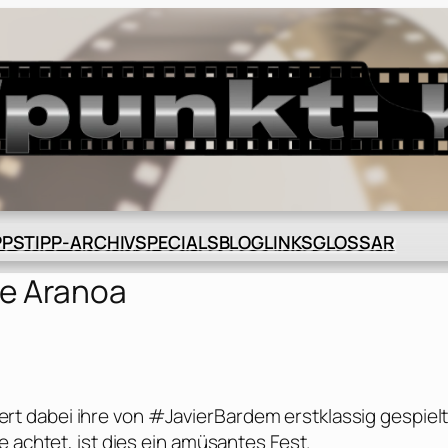
BLOG
GLOSSAR
PPS
TIPP-ARCHIV
SPECIALS
LINKS
e Aranoa
eziert dabei ihre von #JavierBardem erstklassig gespiel
e achtet, ist dies ein amüsantes Fest.