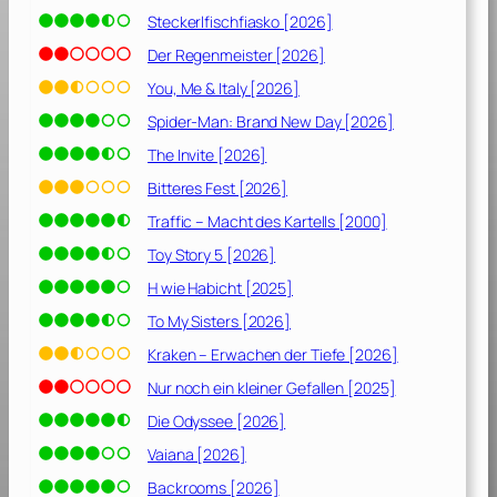
r
Steckerlfischfiasko [2026]
d
n
Der Regenmeister [2026]
u
You, Me & Italy [2026]
n
Spider-Man: Brand New Day [2026]
g
[
The Invite [2026]
2
Bitteres Fest [2026]
0
Traffic – Macht des Kartells [2000]
2
0
Toy Story 5 [2026]
]
H wie Habicht [2025]
To My Sisters [2026]
Kraken – Erwachen der Tiefe [2026]
Nur noch ein kleiner Gefallen [2025]
Die Odyssee [2026]
Vaiana [2026]
Backrooms [2026]