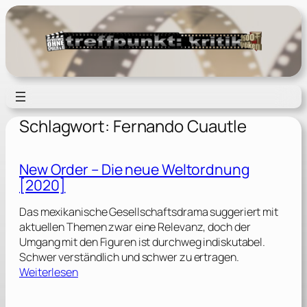
Zum
Inhalt
springen
Schlagwort:
Fernando Cuautle
New Order – Die neue Weltordnung
[2020]
Das mexikanische Gesellschaftsdrama suggeriert mit
aktuellen Themen zwar eine Relevanz, doch der
Umgang mit den Figuren ist durchweg indiskutabel.
Schwer verständlich und schwer zu ertragen.
:
Weiterlesen
N
e