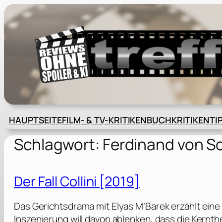
Zum
Inhalt
springen
HAUPTSEITE
FILM- & TV-KRITIKEN
BUCHKRITIKEN
TI
Schlagwort:
Ferdinand von S
Der Fall Collini [2019]
Das Gerichtsdrama mit Elyas M’Barek erzählt eine
Inszenierung will davon ablenken, dass die Kern