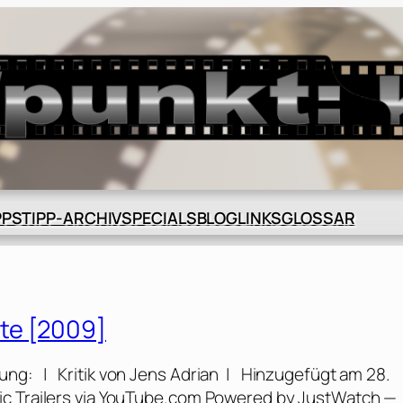
BLOG
GLOSSAR
PPS
TIPP-ARCHIV
SPECIALS
LINKS
te [2009]
ng: | Kritik von Jens Adrian | Hinzugefügt am 28.
ic Trailers via YouTube.com Powered by JustWatch —