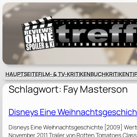
Zum
Inhalt
springen
HAUPTSEITE
FILM- & TV-KRITIKEN
BUCHKRITIKEN
TI
Schlagwort:
Fay Masterson
Disneys Eine Weihnachtsgeschich
Disneys Eine Weihnachtsgeschichte [2009] Wertu
November 2011 Trailer von Rotten Tomatoes Class