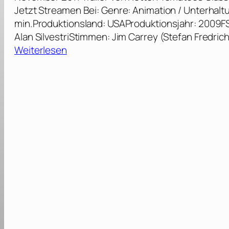
Jetzt Streamen Bei: Genre: Animation / Unterhaltun
min.Produktionsland: USAProduktionsjahr: 2009FS
Alan SilvestriStimmen: Jim Carrey (Stefan Fredri
:
Weiterlesen
D
i
s
n
e
y
s
E
i
n
e
W
e