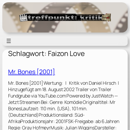
Zum
Inhalt
springen
Schlagwort:
Faizon Love
Mr. Bones [2001]
Mr. Bones [2001] Wertung: | Kritik von Daniel Hirsch |
Hinzugefügt am 18. August 2002 Trailer von Trailer
Fundgrube via YouTube.com Powered by JustWatch —
Jetzt Streamen Bei: Genre: Komödie Originaltitel: Mr
BonesLaufzeit: 110 min. (USA), 101 min.
(Deutschland)Produktionsland: Süd-
AfrikaProduktionsjahr: 2001FSK-Freigabe: ab 6 Jahren
Regie: Gray HofmeyrMusik: Julian WigginsDarsteller: