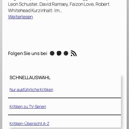
Leon Schuster, David Ramsey, Faizon Love, Robert
Whitehead Kurzinhalt: Im…
:
Weiterlesen
M
r
.
B
o
RSS-Feed
Instagram
Mastodon
Threads
Folgen Sie uns bei
n
e
s
[
SCHNELLAUSWAHL
2
0
Nur ausführliche Kritiken
0
1
]
Kritiken zu TV-Serien
Kritiken-Übersicht A-Z