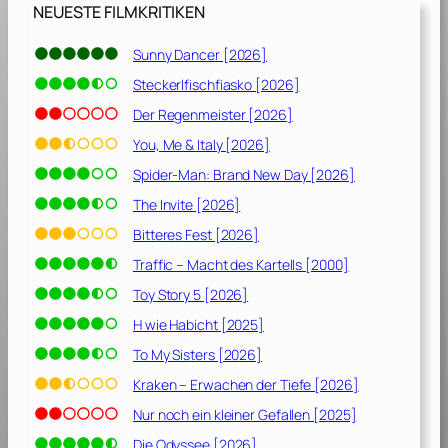
0
NEUESTE FILMKRITIKEN
1
0
Sunny Dancer [2026]
]
Steckerlfischfiasko [2026]
Der Regenmeister [2026]
You, Me & Italy [2026]
Spider-Man: Brand New Day [2026]
The Invite [2026]
Bitteres Fest [2026]
Traffic – Macht des Kartells [2000]
Toy Story 5 [2026]
H wie Habicht [2025]
To My Sisters [2026]
Kraken – Erwachen der Tiefe [2026]
Nur noch ein kleiner Gefallen [2025]
Die Odyssee [2026]