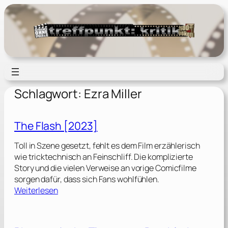
Zum
Inhalt
springen
Schlagwort:
Ezra Miller
The Flash [2023]
Toll in Szene gesetzt, fehlt es dem Film erzählerisch
wie tricktechnisch an Feinschliff. Die komplizierte
Story und die vielen Verweise an vorige Comicfilme
sorgen dafür, dass sich Fans wohlfühlen.
:
Weiterlesen
T
h
e