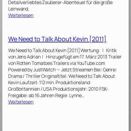
[
Detailverliebtes Zauberer-Abenteuer für die große
s
e
G
2
Leinwand.
G
S
r
:
0
Weiterlesen
e
q
i
P
1
h
u
n
h
7
e
a
d
a
]
i
d
We Need to Talk About Kevin [2011]
e
n
m
(
l
t
n
E
We Need to Talk About Kevin [2011] Wertung: | Kritik
w
a
i
x
von Jens Adrian | Hinzugefügt am 17. März 2013 Trailer
a
s
s
t
von Rotten Tomatoes Trailers via YouTube.com
l
t
s
e
Powered by JustWatch — Jetzt Streamen Bei: Genre:
d
i
e
n
Drama / Thriller Originaltitel: We Need to Talk About
s
s
[
d
Kevin Laufzeit: 112 min. Produktionsland:
V
c
2
e
Großbritannien / USA Produktionsjahr: 2010 FSK-
e
h
0
d
Freigabe: ab 16 Jahren Regie: Lynne…
r
e
2
:
C
Weiterlesen
b
T
2
W
u
r
i
]
e
t
e
e
N
)
c
r
e
[
h
w