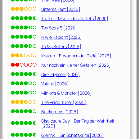
0
s
1
Bitteres Fest [2026]
i
1
n
Traffic – Macht des Kartells [2000]
]
d
Toy Story 5 [2026]
[
H wie Habicht [2025]
2
0
To My Sisters [2026]
1
Kraken – Erwachen der Tiefe [2026]
6
]
Nur noch ein kleiner Gefallen [2025]
Die Odyssee [2026]
Vaiana [2026]
Minions & Monster [2026]
The Piano Tuner [2025]
Backrooms [2026]
Disclosure Day – Der Tag der Wahrheit
[2026]
Glennkill: Ein Schafskrimi [2026]