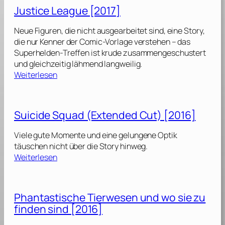
a
T
Justice League [2017]
n
i
t
e
Neue Figuren, die nicht ausgearbeitet sind, eine Story,
a
r
die nur Kenner der Comic-Vorlage verstehen – das
s
w
Superhelden-Treffen ist krude zusammengeschustert
t
e
und gleichzeitig lähmend langweilig.
i
:
s
Weiterlesen
s
J
e
c
u
n
h
s
:
Suicide Squad (Extended Cut) [2016]
e
t
D
T
i
u
Viele gute Momente und eine gelungene Optik
i
c
m
täuschen nicht über die Story hinweg.
e
e
b
:
Weiterlesen
r
L
l
S
w
e
e
u
e
a
d
i
s
Phantastische Tierwesen und wo sie zu
g
o
c
e
u
finden sind [2016]
r
i
n
e
e
d
: