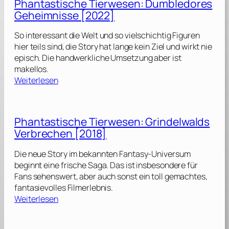
Phantastische Tierwesen: Dumbledores
F
Geheimnisse [2022]
l
a
So interessant die Welt und so vielschichtig Figuren
s
hier teils sind, die Story hat lange kein Ziel und wirkt nie
h
episch. Die handwerkliche Umsetzung aber ist
[
makellos.
2
:
Weiterlesen
0
P
2
h
3
a
]
Phantastische Tierwesen: Grindelwalds
n
Verbrechen [2018]
t
a
Die neue Story im bekannten Fantasy-Universum
s
beginnt eine frische Saga. Das ist insbesondere für
t
Fans sehenswert, aber auch sonst ein toll gemachtes,
i
fantasievolles Filmerlebnis.
s
:
Weiterlesen
c
P
h
h
e