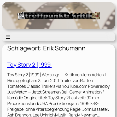
Zum
Inhalt
springen
Schlagwort:
Erik Schumann
Toy Story 2 [1999]
Toy Story 2 [1999] Wertung: | Kritik von Jens Adrian |
Hinzugefügt am 2. Juni 2010 Trailer von Rotten
Tomatoes Classic Trailers via YouTube.com Powered by
JustWatch — Jetzt Streamen Bei: Genre: Animation /
Komödie Originaltitel: Toy Story 2 Laufzeit: 92 min.
Produktionsland: USA Produktionsjahr: 1999 FSK-
Freigabe: ohne Altersbegrenzung Regie: John Lasseter,
Ash Brannon, Lee Unkrich Musik: Randy Newman…