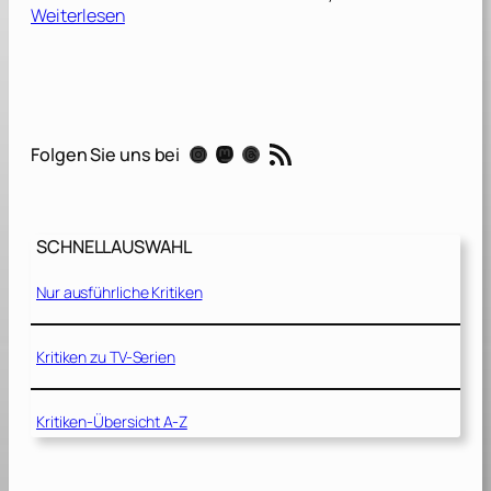
:
Weiterlesen
T
o
y
S
t
RSS-Feed
Instagram
Mastodon
Threads
Folgen Sie uns bei
o
r
y
2
SCHNELLAUSWAHL
[
1
Nur ausführliche Kritiken
9
9
9
Kritiken zu TV-Serien
]
Kritiken-Übersicht A-Z