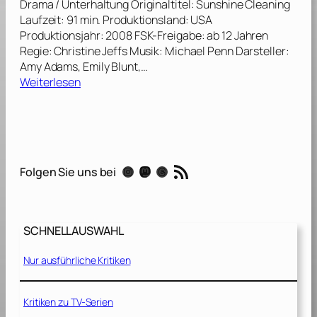
Drama / Unterhaltung Originaltitel: Sunshine Cleaning
j
2
Laufzeit: 91 min. Produktionsland: USA
e
0
Produktionsjahr: 2008 FSK-Freigabe: ab 12 Jahren
d
1
Regie: Christine Jeffs Musik: Michael Penn Darsteller:
e
1
Amy Adams, Emily Blunt,…
R
]
:
Weiterlesen
e
S
g
u
e
n
l
s
[
h
2
RSS-Feed
Instagram
Mastodon
Threads
Folgen Sie uns bei
i
0
n
1
e
7
C
]
SCHNELLAUSWAHL
l
e
Nur ausführliche Kritiken
a
n
i
Kritiken zu TV-Serien
n