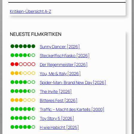
g
Kritiken-Übersicht A-Z
[
2
0
0
NEUESTE FILMKRITIKEN
8
]
Sunny Dancer [2026]
Steckerlfischfiasko [2026]
Der Regenmeister [2026]
You, Me & Italy [2026]
Spider-Man: Brand New Day [2026]
The Invite [2026]
Bitteres Fest [2026]
Traffic – Macht des Kartells [2000]
Toy Story 5 [2026]
H wie Habicht [2025]