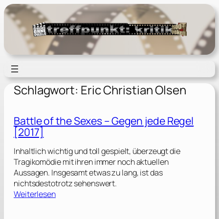
Zum
Inhalt
springen
Schlagwort:
Eric Christian Olsen
Battle of the Sexes – Gegen jede Regel
[2017]
Inhaltlich wichtig und toll gespielt, überzeugt die
Tragikomödie mit ihren immer noch aktuellen
Aussagen. Insgesamt etwas zu lang, ist das
nichtsdestotrotz sehenswert.
:
Weiterlesen
B
a