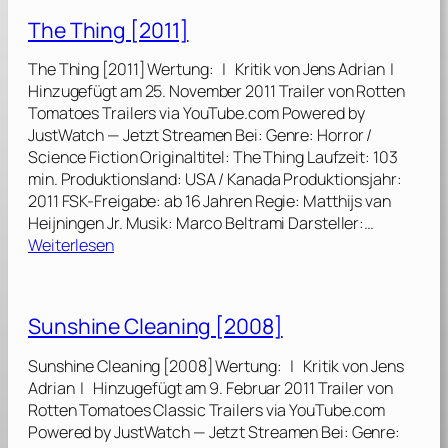
t
The Thing [2011]
t
l
The Thing [2011] Wertung: | Kritik von Jens Adrian |
e
Hinzugefügt am 25. November 2011 Trailer von Rotten
o
Tomatoes Trailers via YouTube.com Powered by
f
JustWatch — Jetzt Streamen Bei: Genre: Horror /
t
Science Fiction Originaltitel: The Thing Laufzeit: 103
h
min. Produktionsland: USA / Kanada Produktionsjahr:
e
2011 FSK-Freigabe: ab 16 Jahren Regie: Matthijs van
S
Heijningen Jr. Musik: Marco Beltrami Darsteller:…
e
:
Weiterlesen
x
T
e
h
s
e
Sunshine Cleaning [2008]
–
T
G
h
Sunshine Cleaning [2008] Wertung: | Kritik von Jens
e
i
Adrian | Hinzugefügt am 9. Februar 2011 Trailer von
g
n
Rotten Tomatoes Classic Trailers via YouTube.com
e
g
Powered by JustWatch — Jetzt Streamen Bei: Genre:
n
[