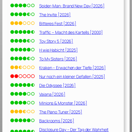
T
Spider-Man: Brand New Day [2026]
o
d
The Invite [2026]
u
Bitteres Fest [2026]
n
Traffic – Macht des Kartells [2000]
s
s
Toy Story 5 [2026]
c
H wie Habicht [2025]
h
To My Sisters [2026]
e
i
Kraken – Erwachen der Tiefe [2026]
d
Nur noch ein kleiner Gefallen [2025]
e
Die Odyssee [2026]
t
[
Vaiana [2026]
2
Minions & Monster [2026]
0
2
The Piano Tuner [2025]
1
Backrooms [2026]
]
Disclosure Day – Der Tag der Wahrheit