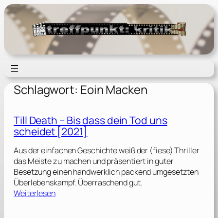
Zum
Inhalt
springen
Schlagwort:
Eoin Macken
Till Death – Bis dass dein Tod uns
scheidet [2021]
Aus der einfachen Geschichte weiß der (fiese) Thriller
das Meiste zu machen und präsentiert in guter
Besetzung einen handwerklich packend umgesetzten
Überlebenskampf. Überraschend gut.
:
Weiterlesen
T
i