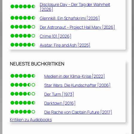
Disclosure Day – Der Tag der Wahrheit
v
[2026]
o
Glennkill: Ein Schafskrimi [2026]
n
M
Der Astronaut – Project Hail Mary [2026]
i
Crime 101 [2026]
c
Avatar: Fire and Ash [2025]
h
a
e
NEUESTE BUCHKRITIKEN
l
C
Medien in der Klima-Krise [2022]
o
r
Star Wars: Die Kundschafter [2006]
l
Der Turm [1973]
e
Darktown [2016]
o
n
Die Rache von Captain Future [2017]
e
Kritiken zu Audiobooks
[
1