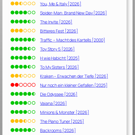
D
You, Me & Italy [2026]
e
Spider-Man: Brand New Day [2026]
r
P
The Invite [2026]
a
Bitteres Fest [2026]
t
Traffic – Macht des Kartells [2000]
e
,
Toy Story 5 [2026]
E
H wie Habicht [2025]
p
To My Sisters [2026]
i
l
Kraken – Erwachen der Tiefe [2026]
o
Nur noch ein kleiner Gefallen [2025]
g
Die Odyssee [2026]
:
D
Vaiana [2026]
e
Minions & Monster [2026]
r
T
The Piano Tuner [2025]
o
Backrooms [2026]
d