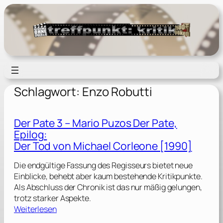
Zum
Inhalt
springen
Schlagwort:
Enzo Robutti
Der Pate 3 – Mario Puzos Der Pate,
Epilog:
Der Tod von Michael Corleone [1990]
Die endgültige Fassung des Regisseurs bietet neue
Einblicke, behebt aber kaum bestehende Kritikpunkte.
Als Abschluss der Chronik ist das nur mäßig gelungen,
trotz starker Aspekte.
:
Weiterlesen
D