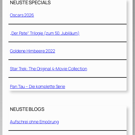
NEUSTE SPECIALS
9
9
Oscars 2026
0
]
„Der Pate“ Trilogie (zum 50. Jubiläum)
Goldene Himbeere 2022
Star Trek: The Original 4-Movie Collection
Pan Tau – Die komplette Serie
NEUSTE BLOGS
Aufschrei ohne Empörung