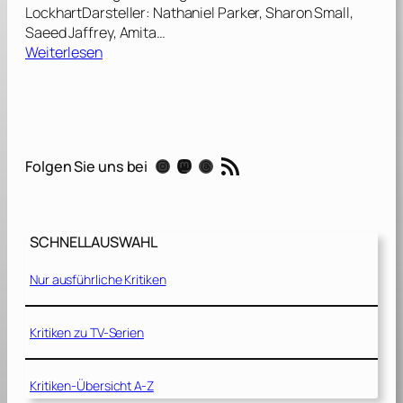
LockhartDarsteller: Nathaniel Parker, Sharon Small,
Saeed Jaffrey, Amita…
:
Weiterlesen
D
e
n
n
s
RSS-Feed
Instagram
Mastodon
Threads
Folgen Sie uns bei
i
e
b
e
SCHNELLAUSWAHL
t
r
Nur ausführliche Kritiken
ü
g
t
Kritiken zu TV-Serien
m
a
Kritiken-Übersicht A-Z
n