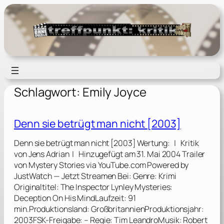
Zum
Inhalt
springen
Schlagwort:
Emily Joyce
Denn sie betrügt man nicht [2003]
Denn sie betrügt man nicht [2003] Wertung: | Kritik
von Jens Adrian | Hinzugefügt am 31. Mai 2004 Trailer
von Mystery Stories via YouTube.com Powered by
JustWatch — Jetzt Streamen Bei: Genre: Krimi
Originaltitel: The Inspector Lynley Mysteries:
Deception On His MindLaufzeit: 91
min.Produktionsland: GroßbritannienProduktionsjahr:
2003FSK-Freigabe: – Regie: Tim LeandroMusik: Robert