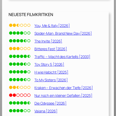
n
i
c
NEUESTE FILMKRITIKEN
h
t
You, Me & Italy [2026]
[
Spider-Man: Brand New Day [2026]
2
0
The Invite [2026]
0
Bitteres Fest [2026]
3
Traffic – Macht des Kartells [2000]
]
Toy Story 5 [2026]
H wie Habicht [2025]
To My Sisters [2026]
Kraken – Erwachen der Tiefe [2026]
Nur noch ein kleiner Gefallen [2025]
Die Odyssee [2026]
Vaiana [2026]