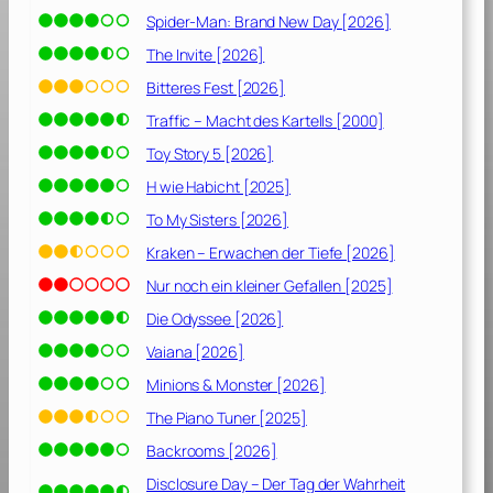
g
Spider-Man: Brand New Day [2026]
e
s
The Invite [2026]
A
Bitteres Fest [2026]
b
Traffic – Macht des Kartells [2000]
e
n
Toy Story 5 [2026]
t
H wie Habicht [2025]
e
To My Sisters [2026]
u
e
Kraken – Erwachen der Tiefe [2026]
r
Nur noch ein kleiner Gefallen [2025]
[
Die Odyssee [2026]
2
0
Vaiana [2026]
1
Minions & Monster [2026]
8
]
The Piano Tuner [2025]
Backrooms [2026]
Disclosure Day – Der Tag der Wahrheit