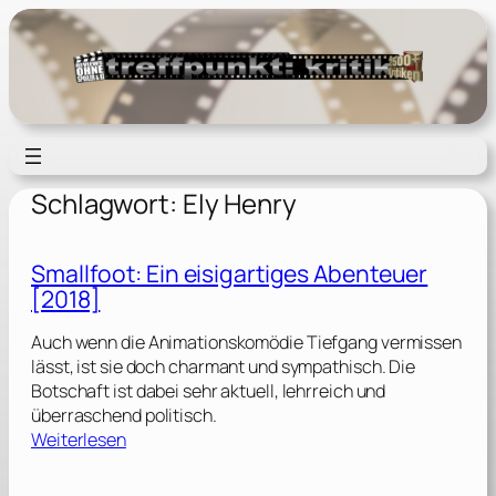
Zum
Inhalt
springen
Schlagwort:
Ely Henry
Smallfoot: Ein eisigartiges Abenteuer
[2018]
Auch wenn die Animationskomödie Tiefgang vermissen
lässt, ist sie doch charmant und sympathisch. Die
Botschaft ist dabei sehr aktuell, lehrreich und
überraschend politisch.
:
Weiterlesen
S
m