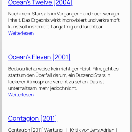
Ocean’s Twelve [2004]
a
n
Noch mehr Stars als im Vorgänger – und noch weniger
’
Inhalt. Das Ergebnis wirkt improvisiert und verkrampft
s
kunstvoll inszeniert. Langatmig und furchtbar.
1
:
Weiterlesen
3
O
[
c
2
e
Ocean’s Eleven [2001]
0
a
0
n
Bedauerlicherweise kein richtiger Heist-Film, geht es
7
’
statt um den Überfall darum, ein Dutzend Stars in
]
s
lockerer Atmosphäre vereint zu sehen. Das ist
T
unterhaltsam, mehr jedoch nicht.
w
:
Weiterlesen
e
O
l
c
v
e
Contagion [2011]
e
a
[
n
Contagion [2011] Wertung: | Kritik von Jens Adrian |
2