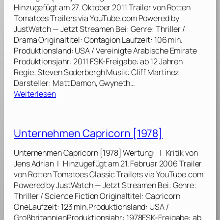
’
Hinzugefügt am 27. Oktober 2011 Trailer von Rotten
0
s
Tomatoes Trailers via YouTube.com Powered by
0
E
JustWatch — Jetzt Streamen Bei: Genre: Thriller /
4
l
Drama Originaltitel: Contagion Laufzeit: 106 min.
]
e
Produktionsland: USA / Vereinigte Arabische Emirate
v
Produktionsjahr: 2011 FSK-Freigabe: ab 12 Jahren
e
Regie: Steven Soderbergh Musik: Cliff Martinez
n
Darsteller: Matt Damon, Gwyneth…
[
:
Weiterlesen
2
C
0
o
0
n
Unternehmen Capricorn [1978]
1
t
]
a
Unternehmen Capricorn [1978] Wertung: | Kritik von
g
Jens Adrian | Hinzugefügt am 21. Februar 2006 Trailer
i
von Rotten Tomatoes Classic Trailers via YouTube.com
o
Powered by JustWatch — Jetzt Streamen Bei: Genre:
n
Thriller / Science Fiction Originaltitel: Capricorn
[
OneLaufzeit: 123 min.Produktionsland: USA /
2
GroßbritannienProduktionsjahr: 1978FSK-Freigabe: ab