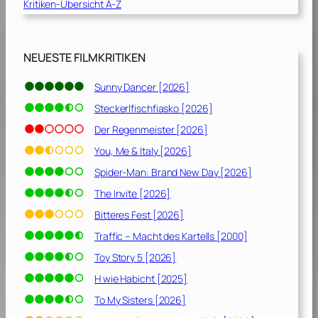
Kritiken-Übersicht A-Z
c
o
r
n
NEUESTE FILMKRITIKEN
[
1
Sunny Dancer [2026]
9
Steckerlfischfiasko [2026]
7
8
Der Regenmeister [2026]
]
You, Me & Italy [2026]
Spider-Man: Brand New Day [2026]
The Invite [2026]
Bitteres Fest [2026]
Traffic – Macht des Kartells [2000]
Toy Story 5 [2026]
H wie Habicht [2025]
To My Sisters [2026]