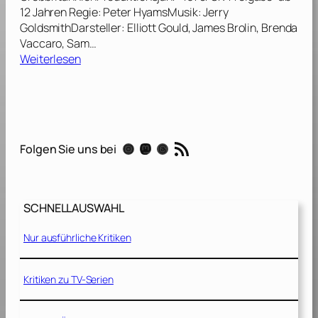
0
12 Jahren Regie: Peter HyamsMusik: Jerry
1
GoldsmithDarsteller: Elliott Gould, James Brolin, Brenda
1
Vaccaro, Sam…
]
:
Weiterlesen
U
n
t
e
r
RSS-Feed
Instagram
Mastodon
Threads
Folgen Sie uns bei
n
e
h
m
SCHNELLAUSWAHL
e
n
Nur ausführliche Kritiken
C
a
p
Kritiken zu TV-Serien
r
i