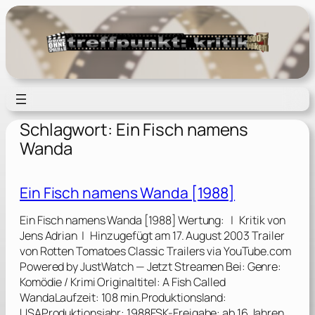
Zum
Inhalt
springen
Schlagwort:
Ein Fisch namens
Wanda
Ein Fisch namens Wanda [1988]
Ein Fisch namens Wanda [1988] Wertung: | Kritik von
Jens Adrian | Hinzugefügt am 17. August 2003 Trailer
von Rotten Tomatoes Classic Trailers via YouTube.com
Powered by JustWatch — Jetzt Streamen Bei: Genre:
Komödie / Krimi Originaltitel: A Fish Called
WandaLaufzeit: 108 min.Produktionsland:
USAProduktionsjahr: 1988FSK-Freigabe: ab 16 Jahren