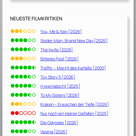
d
a
[
NEUESTE FILMKRITIKEN
1
9
You, Me & Italy [2026]
8
Spider-Man: Brand New Day [2026]
8
]
The Invite [2026]
Bitteres Fest [2026]
Traffic – Macht des Kartells [2000]
Toy Story 5 [2026]
H wie Habicht [2025]
To My Sisters [2026]
Kraken – Erwachen der Tiefe [2026]
Nur noch ein kleiner Gefallen [2025]
Die Odyssee [2026]
Vaiana [2026]