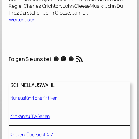
Regie: Charles Crichton, John CleeseMusik: John Du
PrezDarsteller: John Cleese, Jamie…
:
Weiterlesen
E
i
n
F
i
RSS-Feed
Instagram
Mastodon
Threads
Folgen Sie uns bei
s
c
h
n
SCHNELLAUSWAHL
a
m
Nur ausführliche Kritiken
e
n
s
Kritiken zu TV-Serien
W
a
Kritiken-Übersicht A-Z
n