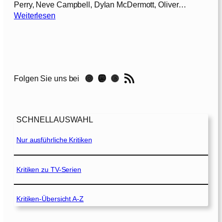
Perry, Neve Campbell, Dylan McDermott, Oliver…
:
Weiterlesen
E
i
n
D
a
RSS-Feed
Instagram
Mastodon
Threads
Folgen Sie uns bei
t
e
z
u
SCHNELLAUSWAHL
d
r
Nur ausführliche Kritiken
i
t
t
Kritiken zu TV-Serien
[
1
Kritiken-Übersicht A-Z
9
9