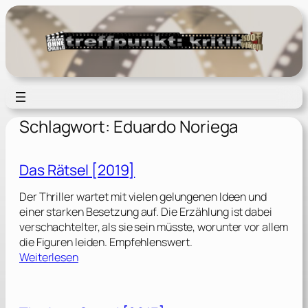
Zum
Inhalt
springen
Schlagwort:
Eduardo Noriega
Das Rätsel [2019]
Der Thriller wartet mit vielen gelungenen Ideen und
einer starken Besetzung auf. Die Erzählung ist dabei
verschachtelter, als sie sein müsste, worunter vor allem
die Figuren leiden. Empfehlenswert.
:
Weiterlesen
D
a
s