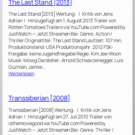
The Last Stand [2013]
R
ä
The Last Stand [2013] Wertung: | Kritik von Jens
t
Adrian | Hinzugefügt am 1. August 2013 Trailer von
s
Rotten Tomatoes Trailers via YouTube.com Powered by
e
JustWatch — Jetzt Streamen Bei: Genre: Action /
l
Thriller Originaltitel: The Last Stand Laufzeit: 107 min.
[
Produktionsland: USA Produktionsjahr: 2012 FSK-
2
Freigabe: keine Jugendfreigabe Regie: Kim Jee-Woon
0
Musik: Mowg Darsteller: Arnold Schwarzenegger, Luis
1
Guzmán, Jaimie…
9
:
Weiterlesen
]
T
h
e
Transsiberian [2008]
L
a
Transsiberian [2008] Wertung: | Kritik von Jens
s
Adrian | Hinzugefügt am 27. Juli 2010 Trailer von
t
isthemoviegood via YouTube.com Powered by
S
JustWatch — Jetzt Streamen Bei: Genre: Thriller /
t