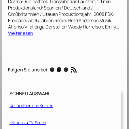
Drama Originaltitel: Transsiberian Laufzeit: 111 min.
a
Produktionsland: Spanien / Deutschland /
n
Großbritannien / Litauen Produktionsjahr: 2008 FSK-
d
Freigabe: ab 16 Jahren Regie: Brad Anderson Musik:
[
Alfonso Vilallonga Darsteller: Woody Harrelson, Emily…
2
:
Weiterlesen
0
T
1
r
3
a
]
n
s
RSS-Feed
Instagram
Mastodon
Threads
Folgen Sie uns bei
s
i
b
e
SCHNELLAUSWAHL
r
i
Nur ausführliche Kritiken
a
n
[
Kritiken zu TV-Serien
2