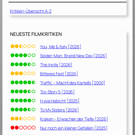
0
Kritiken-Übersicht A-Z
0
8
]
NEUESTE FILMKRITIKEN
You, Me & Italy [2026]
Spider-Man: Brand New Day [2026]
The Invite [2026]
Bitteres Fest [2026]
Traffic – Macht des Kartells [2000]
Toy Story 5 [2026]
H wie Habicht [2025]
To My Sisters [2026]
Kraken – Erwachen der Tiefe [2026]
Nur noch ein kleiner Gefallen [2025]