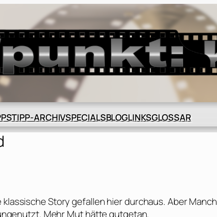
BLOG
GLOSSAR
PPS
TIPP-ARCHIV
SPECIALS
LINKS
d
e klassische Story gefallen hier durchaus. Aber Manc
t ungenutzt. Mehr Mut hätte gutgetan.