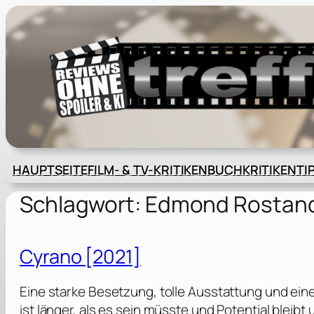
Zum
Inhalt
springen
HAUPTSEITE
FILM- & TV-KRITIKEN
BUCHKRITIKEN
TI
Schlagwort:
Edmond Rostan
Cyrano [2021]
Eine starke Besetzung, tolle Ausstattung und ein
ist länger, als es sein müsste und Potential bleib