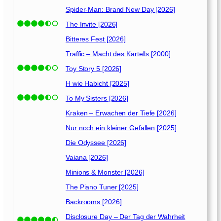
a
Spider-Man: Brand New Day [2026]
c
h
The Invite [2026]
t
Bitteres Fest [2026]
Traffic – Macht des Kartells [2000]
3
:
Toy Story 5 [2026]
D
H wie Habicht [2025]
i
To My Sisters [2026]
e
g
Kraken – Erwachen der Tiefe [2026]
e
Nur noch ein kleiner Gefallen [2025]
h
Die Odyssee [2026]
e
i
Vaiana [2026]
m
Minions & Monster [2026]
e
W
The Piano Tuner [2025]
e
Backrooms [2026]
l
Disclosure Day – Der Tag der Wahrheit
t