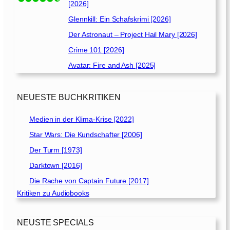
[2026]
[
Glennkill: Ein Schafskrimi [2026]
2
0
Der Astronaut – Project Hail Mary [2026]
1
Crime 101 [2026]
9
Avatar: Fire and Ash [2025]
]
NEUESTE BUCHKRITIKEN
Medien in der Klima-Krise [2022]
Star Wars: Die Kundschafter [2006]
Der Turm [1973]
Darktown [2016]
Die Rache von Captain Future [2017]
Kritiken zu Audiobooks
NEUSTE SPECIALS