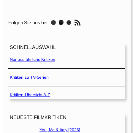
a
c
h
RSS-Feed
Instagram
Mastodon
Threads
Folgen Sie uns bei
e
n
z
ä
SCHNELLAUSWAHL
h
m
Nur ausführliche Kritiken
e
n
l
Kritiken zu TV-Serien
e
i
Kritiken-Übersicht A-Z
c
h
t
g
NEUESTE FILMKRITIKEN
e
m
You, Me & Italy [2026]