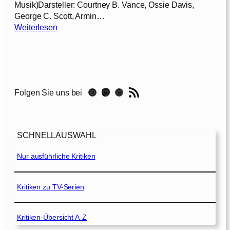
Musik)Darsteller: Courtney B. Vance, Ossie Davis,
George C. Scott, Armin…
:
Weiterlesen
D
i
e
1
2
RSS-Feed
Instagram
Mastodon
Threads
Folgen Sie uns bei
G
e
s
c
SCHNELLAUSWAHL
h
w
Nur ausführliche Kritiken
o
r
e
Kritiken zu TV-Serien
n
e
Kritiken-Übersicht A-Z
n