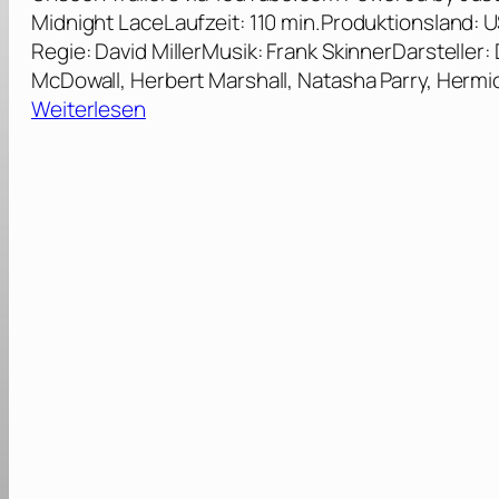
Midnight LaceLaufzeit: 110 min.Produktionsland: 
Regie: David MillerMusik: Frank SkinnerDarsteller:
McDowall, Herbert Marshall, Natasha Parry, Herm
:
Weiterlesen
M
i
t
t
e
r
n
a
c
h
t
s
s