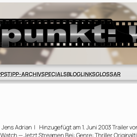
BLOG
GLOSSAR
PPS
TIPP-ARCHIV
SPECIALS
LINKS
Jens Adrian | Hinzugefügt am 1. Juni 2003 Trailer vo
tch — Jetzt Streamen Bei: Genre: Thriller Originaltit