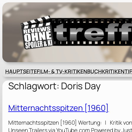
Zum
Inhalt
springen
HAUPTSEITE
FILM- & TV-KRITIKEN
BUCHKRITIKEN
TI
Schlagwort:
Doris Day
Mitternachtsspitzen [1960]
Mitternachtsspitzen [1960] Wertung: | Kritik von 
Unseen Trailers via YouTube.com Powered by JustWa