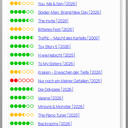
D
You, Me & Italy [2026]
e
Spider-Man: Brand New Day [2026]
r
P
The Invite [2026]
a
Bitteres Fest [2026]
t
Traffic – Macht des Kartells [2000]
e
,
Toy Story 5 [2026]
E
H wie Habicht [2025]
p
To My Sisters [2026]
i
l
Kraken – Erwachen der Tiefe [2026]
o
Nur noch ein kleiner Gefallen [2025]
g
Die Odyssee [2026]
:
D
Vaiana [2026]
e
Minions & Monster [2026]
r
T
The Piano Tuner [2025]
o
Backrooms [2026]
d