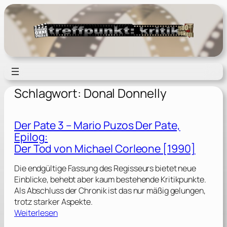
Zum
Inhalt
springen
Schlagwort:
Donal Donnelly
Der Pate 3 – Mario Puzos Der Pate,
Epilog:
Der Tod von Michael Corleone [1990]
Die endgültige Fassung des Regisseurs bietet neue
Einblicke, behebt aber kaum bestehende Kritikpunkte.
Als Abschluss der Chronik ist das nur mäßig gelungen,
trotz starker Aspekte.
:
Weiterlesen
D