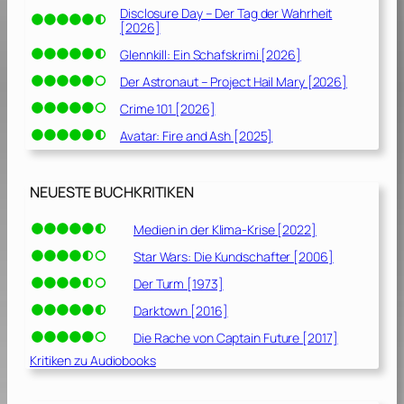
Disclosure Day – Der Tag der Wahrheit
v
[2026]
o
Glennkill: Ein Schafskrimi [2026]
n
M
Der Astronaut – Project Hail Mary [2026]
i
Crime 101 [2026]
c
Avatar: Fire and Ash [2025]
h
a
e
NEUESTE BUCHKRITIKEN
l
C
Medien in der Klima-Krise [2022]
o
r
Star Wars: Die Kundschafter [2006]
l
Der Turm [1973]
e
Darktown [2016]
o
n
Die Rache von Captain Future [2017]
e
Kritiken zu Audiobooks
[
1