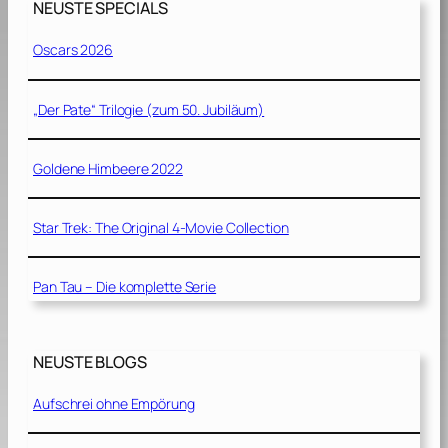
NEUSTE SPECIALS
9
9
Oscars 2026
0
]
„Der Pate“ Trilogie (zum 50. Jubiläum)
Goldene Himbeere 2022
Star Trek: The Original 4-Movie Collection
Pan Tau – Die komplette Serie
NEUSTE BLOGS
Aufschrei ohne Empörung