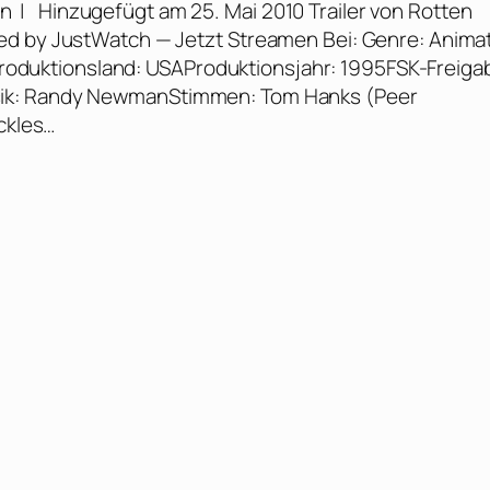
an | Hinzugefügt am 25. Mai 2010 Trailer von Rotten
ed by JustWatch — Jetzt Streamen Bei: Genre: Anima
n.Produktionsland: USAProduktionsjahr: 1995FSK-Freiga
sik: Randy NewmanStimmen: Tom Hanks (Peer
ickles…