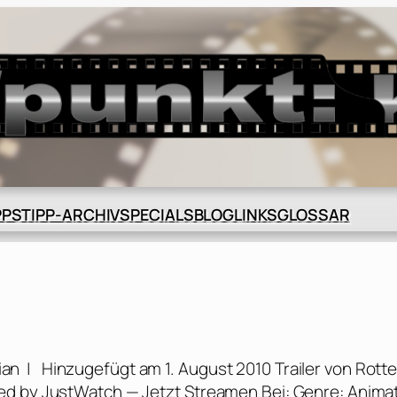
BLOG
GLOSSAR
PPS
TIPP-ARCHIV
SPECIALS
LINKS
ian | Hinzugefügt am 1. August 2010 Trailer von Rott
ed by JustWatch — Jetzt Streamen Bei: Genre: Anima