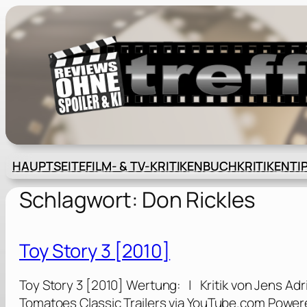
Zum
Inhalt
springen
HAUPTSEITE
FILM- & TV-KRITIKEN
BUCHKRITIKEN
TI
Schlagwort:
Don Rickles
Toy Story 3 [2010]
Toy Story 3 [2010] Wertung: | Kritik von Jens Adr
Tomatoes Classic Trailers via YouTube.com Power