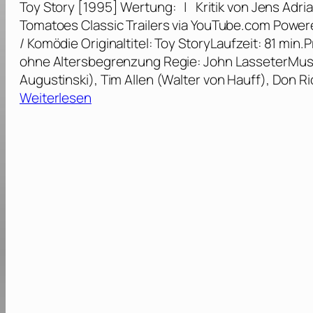
Toy Story [1995] Wertung: | Kritik von Jens Adri
]
o
Tomatoes Classic Trailers via YouTube.com Power
r
/ Komödie Originaltitel: Toy StoryLaufzeit: 81 mi
y
ohne Altersbegrenzung Regie: John LasseterMu
2
Augustinski), Tim Allen (Walter von Hauff), Don R
[
:
Weiterlesen
1
T
9
o
9
y
9
S
]
t
o
r
y
[
1
9