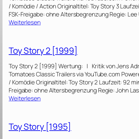
/ Komödie / Action Originaltitel: Toy Story 3 Laufz
FSK-Freigabe: ohne Altersbegrenzung Regie: Le
:
Weiterlesen
T
o
y
Toy Story 2 [1999]
S
t
Toy Story 2 [1999] Wertung: | Kritik von Jens Adr
o
Tomatoes Classic Trailers via YouTube.com Power
r
/ Komödie Originaltitel: Toy Story 2 Laufzeit: 92 
y
Freigabe: ohne Altersbegrenzung Regie: John La
3
:
Weiterlesen
[
T
2
o
0
y
Toy Story [1995]
1
S
0
t