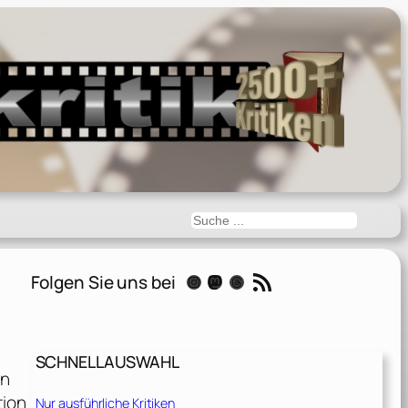
Suchen
RSS-Feed
Folgen Sie uns bei
Instagram
Mastodon
Threads
SCHNELLAUSWAHL
en
tion
Nur ausführliche Kritiken