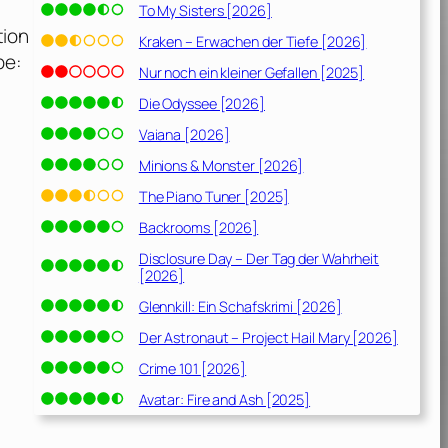
To My Sisters [2026]
tion
Kraken – Erwachen der Tiefe [2026]
be:
Nur noch ein kleiner Gefallen [2025]
Die Odyssee [2026]
Vaiana [2026]
Minions & Monster [2026]
The Piano Tuner [2025]
Backrooms [2026]
Disclosure Day – Der Tag der Wahrheit
[2026]
Glennkill: Ein Schafskrimi [2026]
Der Astronaut – Project Hail Mary [2026]
Crime 101 [2026]
Avatar: Fire and Ash [2025]