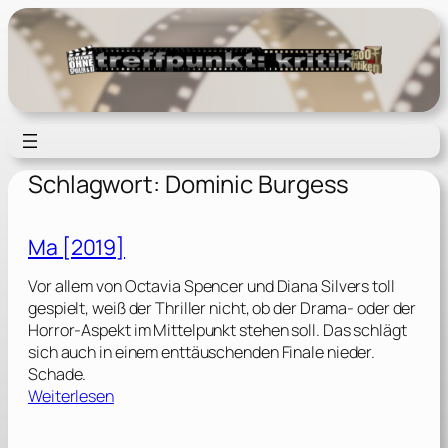
Zum
Inhalt
springen
Schlagwort:
Dominic Burgess
Ma [2019]
Vor allem von Octavia Spencer und Diana Silvers toll
gespielt, weiß der Thriller nicht, ob der Drama- oder der
Horror-Aspekt im Mittelpunkt stehen soll. Das schlägt
sich auch in einem enttäuschenden Finale nieder.
Schade.
:
Weiterlesen
M
a