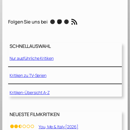
[
2
0
RSS-Feed
Instagram
Mastodon
Threads
Folgen Sie uns bei
1
9
]
SCHNELLAUSWAHL
Nur ausführliche Kritiken
Kritiken zu TV-Serien
Kritiken-Übersicht A-Z
NEUESTE FILMKRITIKEN
You, Me & Italy [2026]