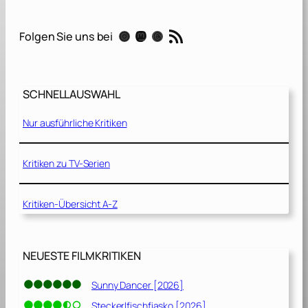
a
n
RSS-Feed
Instagram
Mastodon
Threads
Folgen Sie uns bei
e
[
2
0
SCHNELLAUSWAHL
2
1
Nur ausführliche Kritiken
]
Kritiken zu TV-Serien
Kritiken-Übersicht A-Z
NEUESTE FILMKRITIKEN
Sunny Dancer [2026]
Steckerlfischfiasko [2026]