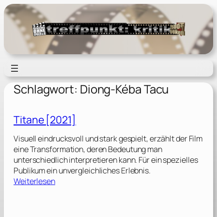
Zum
Inhalt
springen
Schlagwort:
Diong-Kéba Tacu
Titane [2021]
Visuell eindrucksvoll und stark gespielt, erzählt der Film
eine Transformation, deren Bedeutung man
unterschiedlich interpretieren kann. Für ein spezielles
Publikum ein unvergleichliches Erlebnis.
:
Weiterlesen
T
i
t