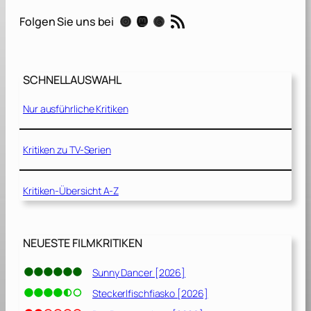
l
RSS-Feed
Instagram
Mastodon
Threads
Folgen Sie uns bei
M
u
m
b
SCHNELLAUSWAHL
a
i
Nur ausführliche Kritiken
[
2
0
Kritiken zu TV-Serien
1
8
Kritiken-Übersicht A-Z
]
NEUESTE FILMKRITIKEN
Sunny Dancer [2026]
Steckerlfischfiasko [2026]