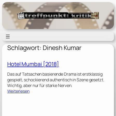
Zum
Inhalt
springen
Schlagwort:
Dinesh Kumar
Hotel Mumbai [2018]
Das auf Tatsachen basierende Drama ist erstklassig
gespielt, schockierend authentisch in Szene gesetzt.
Wichtig, aber nur für starke Nerven.
:
Weiterlesen
H
o
t
e