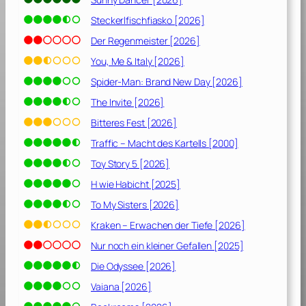
u
Steckerlfischfiasko [2026]
n
g
Der Regenmeister [2026]
d
You, Me & Italy [2026]
e
Spider-Man: Brand New Day [2026]
r
v
The Invite [2026]
e
Bitteres Fest [2026]
r
Traffic – Macht des Kartells [2000]
r
ü
Toy Story 5 [2026]
c
H wie Habicht [2025]
k
To My Sisters [2026]
t
e
Kraken – Erwachen der Tiefe [2026]
n
Nur noch ein kleiner Gefallen [2025]
M
r
Die Odyssee [2026]
s
Vaiana [2026]
.