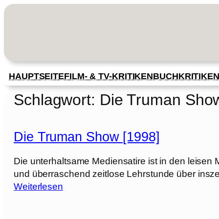
Zum
Inhalt
springen
HAUPTSEITE
FILM- & TV-KRITIKEN
BUCHKRITIKE
Schlagwort:
Die Truman Sho
Die Truman Show [1998]
Die unterhaltsame Mediensatire ist in den leisen M
und überraschend zeitlose Lehrstunde über inszeni
:
Weiterlesen
D
i