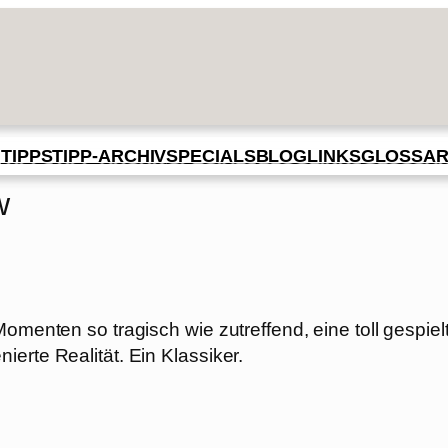
BLOG
GLOSSA
N
TIPPS
TIPP-ARCHIV
SPECIALS
LINKS
w
omenten so tragisch wie zutreffend, eine toll gespiel
erte Realität. Ein Klassiker.