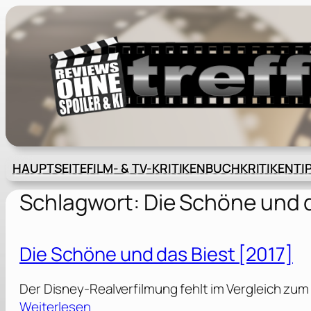
Zum
Inhalt
springen
HAUPTSEITE
FILM- & TV-KRITIKEN
BUCHKRITIKEN
TI
Schlagwort:
Die Schöne und 
Die Schöne und das Biest [2017]
Der Disney-Realverfilmung fehlt im Vergleich zum Z
:
Weiterlesen