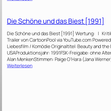
D
i
e
Die Schöne und das Biest [1991]
S
c
Die Schöne und das Biest [1991] Wertung: | Krit
h
Trailer von CartoonPool via YouTube.com Powered
ö
Liebesfilm / Komödie Originaltitel: Beauty and the
n
USAProduktionsjahr: 1991FSK-Freigabe: ohne Alte
e
Alan MenkenStimmen: Paige O’Hara (Jana Werner
u
:
Weiterlesen
n
D
d
i
d
e
a
S
s
c
B
h
i
ö