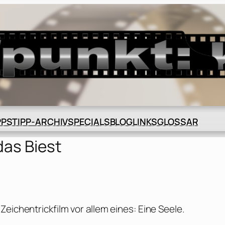
BLOG
GLOSSAR
PPS
TIPP-ARCHIV
SPECIALS
LINKS
das Biest
eichentrickfilm vor allem eines: Eine Seele.