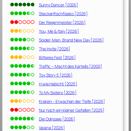
e
Sunny Dancer [2026]
s
Steckerlfischfiasko [2026]
D
r
Der Regenmeister [2026]
.
You, Me & Italy [2026]
Spider-Man: Brand New Day [2026]
D
o
The Invite [2026]
l
Bitteres Fest [2026]
i
Traffic – Macht des Kartells [2000]
t
t
Toy Story 5 [2026]
l
H wie Habicht [2025]
e
To My Sisters [2026]
[
2
Kraken – Erwachen der Tiefe [2026]
0
Nur noch ein kleiner Gefallen [2025]
2
0
Die Odyssee [2026]
]
Vaiana [2026]