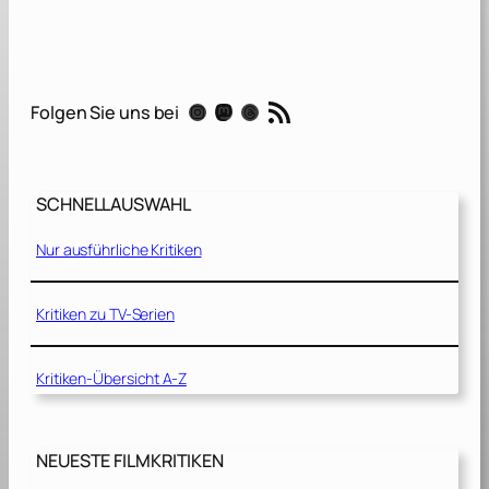
i
e
f
a
RSS-Feed
Instagram
Mastodon
Threads
Folgen Sie uns bei
n
t
a
s
SCHNELLAUSWAHL
t
i
Nur ausführliche Kritiken
s
c
h
Kritiken zu TV-Serien
e
R
Kritiken-Übersicht A-Z
e
i
s
e
NEUESTE FILMKRITIKEN
d