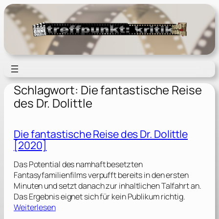
Zum
Inhalt
springen
Schlagwort:
Die fantastische Reise
des Dr. Dolittle
Die fantastische Reise des Dr. Dolittle
[2020]
Das Potential des namhaft besetzten
Fantasyfamilienfilms verpufft bereits in den ersten
Minuten und setzt danach zur inhaltlichen Talfahrt an.
Das Ergebnis eignet sich für kein Publikum richtig.
:
Weiterlesen
D