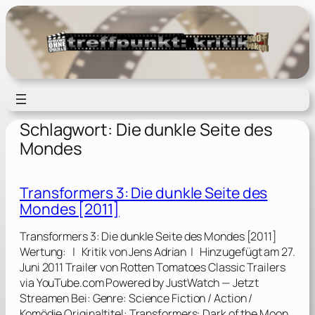
Zum
Inhalt
springen
Schlagwort:
Die dunkle Seite des
Mondes
Transformers 3: Die dunkle Seite des
Mondes [2011]
Transformers 3: Die dunkle Seite des Mondes [2011]
Wertung: | Kritik von Jens Adrian | Hinzugefügt am 27.
Juni 2011 Trailer von Rotten Tomatoes Classic Trailers
via YouTube.com Powered by JustWatch — Jetzt
Streamen Bei: Genre: Science Fiction / Action /
Komödie Originaltitel: Transformers: Dark of the Moon