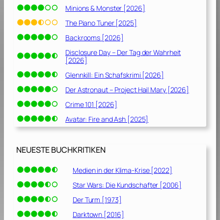
[
Minions & Monster [2026]
2
0
The Piano Tuner [2025]
1
Backrooms [2026]
1
Disclosure Day – Der Tag der Wahrheit
]
[2026]
Glennkill: Ein Schafskrimi [2026]
Der Astronaut – Project Hail Mary [2026]
Crime 101 [2026]
Avatar: Fire and Ash [2025]
NEUESTE BUCHKRITIKEN
Medien in der Klima-Krise [2022]
Star Wars: Die Kundschafter [2006]
Der Turm [1973]
Darktown [2016]