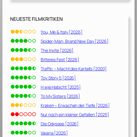
d
u
n
NEUESTE FILMKRITIKEN
k
l
You, Me & Italy [2026]
e
Spider-Man: Brand New Day [2026]
S
e
The Invite [2026]
i
Bitteres Fest [2026]
t
Traffic – Macht des Kartells [2000]
e
d
Toy Story 5 [2026]
e
H wie Habicht [2025]
s
To My Sisters [2026]
M
o
Kraken – Erwachen der Tiefe [2026]
n
Nur noch ein kleiner Gefallen [2025]
d
Die Odyssee [2026]
e
s
Vaiana [2026]