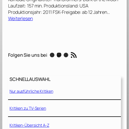
Laufzeit: 157 min. Produktionsland: USA
Produktionsjahr: 2011 FSK-Freigabe: ab 12 Jahren…
:
Weiterlesen
T
r
a
n
s
RSS-Feed
Instagram
Mastodon
Threads
Folgen Sie uns bei
f
o
r
m
SCHNELLAUSWAHL
e
r
Nur ausführliche Kritiken
s
3
:
Kritiken zu TV-Serien
D
i
Kritiken-Übersicht A-Z
e