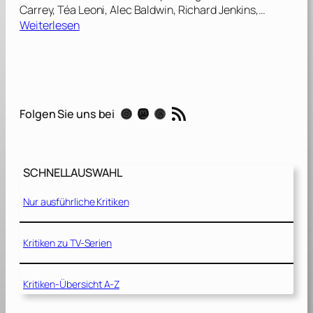
Carrey, Téa Leoni, Alec Baldwin, Richard Jenkins,…
:
Weiterlesen
D
i
c
k
u
RSS-Feed
Instagram
Mastodon
Threads
Folgen Sie uns bei
n
d
J
a
SCHNELLAUSWAHL
n
e
Nur ausführliche Kritiken
[
2
0
Kritiken zu TV-Serien
0
5
Kritiken-Übersicht A-Z
]