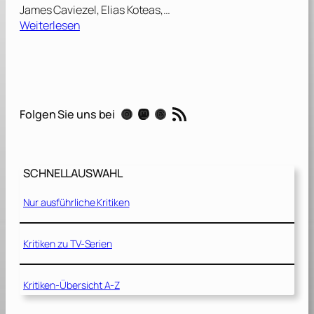
James Caviezel, Elias Koteas,…
:
Weiterlesen
D
e
r
s
c
RSS-Feed
Instagram
Mastodon
Threads
Folgen Sie uns bei
h
m
a
l
SCHNELLAUSWAHL
e
G
Nur ausführliche Kritiken
r
a
t
Kritiken zu TV-Serien
[
1
Kritiken-Übersicht A-Z
9
9