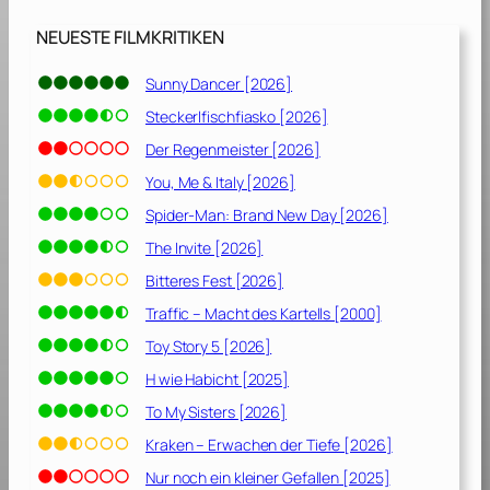
8
]
NEUESTE FILMKRITIKEN
Sunny Dancer [2026]
Steckerlfischfiasko [2026]
Der Regenmeister [2026]
You, Me & Italy [2026]
Spider-Man: Brand New Day [2026]
The Invite [2026]
Bitteres Fest [2026]
Traffic – Macht des Kartells [2000]
Toy Story 5 [2026]
H wie Habicht [2025]
To My Sisters [2026]
Kraken – Erwachen der Tiefe [2026]
Nur noch ein kleiner Gefallen [2025]