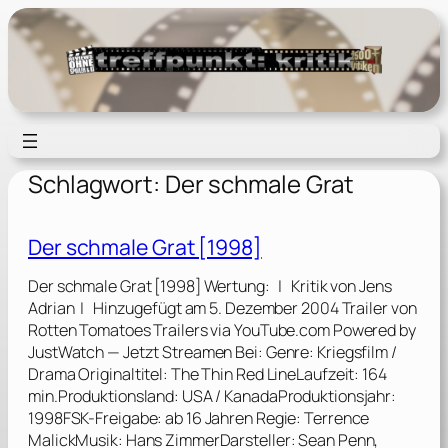
Zum
Inhalt
springen
Schlagwort:
Der schmale Grat
Der schmale Grat [1998]
Der schmale Grat [1998] Wertung: | Kritik von Jens
Adrian | Hinzugefügt am 5. Dezember 2004 Trailer von
Rotten Tomatoes Trailers via YouTube.com Powered by
JustWatch — Jetzt Streamen Bei: Genre: Kriegsfilm /
Drama Originaltitel: The Thin Red LineLaufzeit: 164
min.Produktionsland: USA / KanadaProduktionsjahr:
1998FSK-Freigabe: ab 16 Jahren Regie: Terrence
MalickMusik: Hans ZimmerDarsteller: Sean Penn,