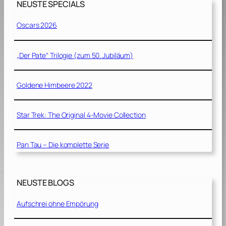
NEUSTE SPECIALS
9
9
Oscars 2026
0
]
„Der Pate“ Trilogie (zum 50. Jubiläum)
Goldene Himbeere 2022
Star Trek: The Original 4-Movie Collection
Pan Tau – Die komplette Serie
NEUSTE BLOGS
Aufschrei ohne Empörung