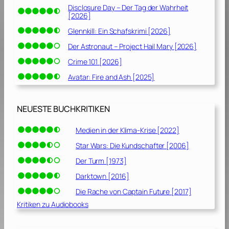
Disclosure Day – Der Tag der Wahrheit
v
[2026]
o
Glennkill: Ein Schafskrimi [2026]
n
M
Der Astronaut – Project Hail Mary [2026]
i
Crime 101 [2026]
c
Avatar: Fire and Ash [2025]
h
a
e
NEUESTE BUCHKRITIKEN
l
C
Medien in der Klima-Krise [2022]
o
r
Star Wars: Die Kundschafter [2006]
l
Der Turm [1973]
e
Darktown [2016]
o
n
Die Rache von Captain Future [2017]
e
Kritiken zu Audiobooks
[
1