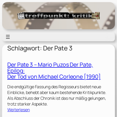
Zum
Inhalt
springen
Schlagwort:
Der Pate 3
Der Pate 3 – Mario Puzos Der Pate,
Epilog:
Der Tod von Michael Corleone [1990]
Die endgültige Fassung des Regisseurs bietet neue
Einblicke, behebt aber kaum bestehende Kritikpunkte.
Als Abschluss der Chronik ist das nur mäßig gelungen,
trotz starker Aspekte.
:
Weiterlesen
D