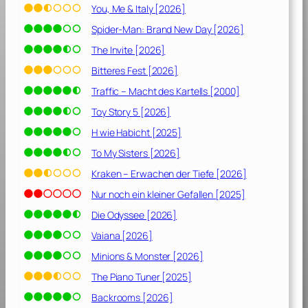
D
You, Me & Italy [2026]
e
Spider-Man: Brand New Day [2026]
r
P
The Invite [2026]
a
Bitteres Fest [2026]
t
Traffic – Macht des Kartells [2000]
e
,
Toy Story 5 [2026]
E
H wie Habicht [2025]
p
To My Sisters [2026]
i
l
Kraken – Erwachen der Tiefe [2026]
o
Nur noch ein kleiner Gefallen [2025]
g
Die Odyssee [2026]
:
D
Vaiana [2026]
e
Minions & Monster [2026]
r
T
The Piano Tuner [2025]
o
Backrooms [2026]
d