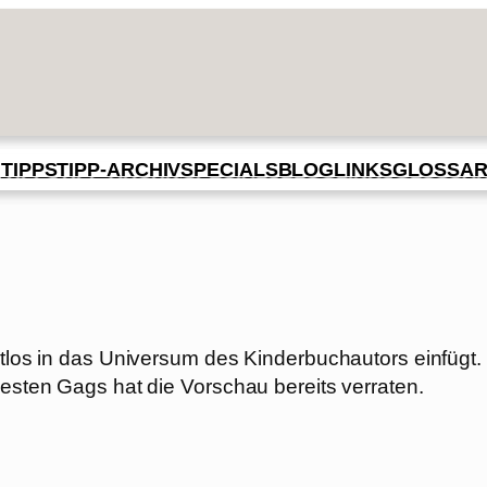
BLOG
GLOSSA
N
TIPPS
TIPP-ARCHIV
SPECIALS
LINKS
htlos in das Universum des Kinderbuchautors einfügt.
besten Gags hat die Vorschau bereits verraten.