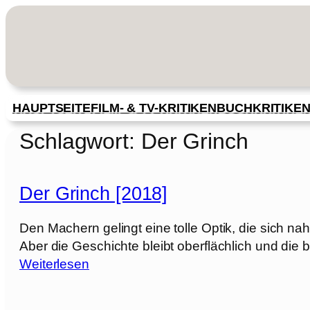
Zum
Inhalt
springen
HAUPTSEITE
FILM- & TV-KRITIKEN
BUCHKRITIKE
Schlagwort:
Der Grinch
Der Grinch [2018]
Den Machern gelingt eine tolle Optik, die sich na
Aber die Geschichte bleibt oberflächlich und die 
:
Weiterlesen
D
e