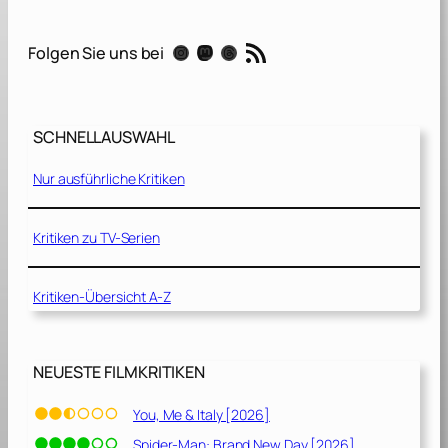
F
a
RSS-Feed
Instagram
Mastodon
Threads
Folgen Sie uns bei
l
l
C
o
SCHNELLAUSWAHL
l
l
Nur ausführliche Kritiken
i
n
i
Kritiken zu TV-Serien
[
2
Kritiken-Übersicht A-Z
0
1
9
]
NEUESTE FILMKRITIKEN
You, Me & Italy [2026]
Spider-Man: Brand New Day [2026]