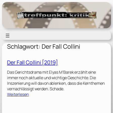
Zum
Inhalt
springen
Schlagwort:
Der Fall Collini
Der Fall Collini [2019]
Das Gerichtsdrama mit Elyas M’Barek erzählt eine
immer noch aktuelle und wichtige Geschichte. Die
Inszenierung will davon ablenken, dass die Kernthemen
vernachlässigt werden. Schade.
:
Weiterlesen
D
e
r