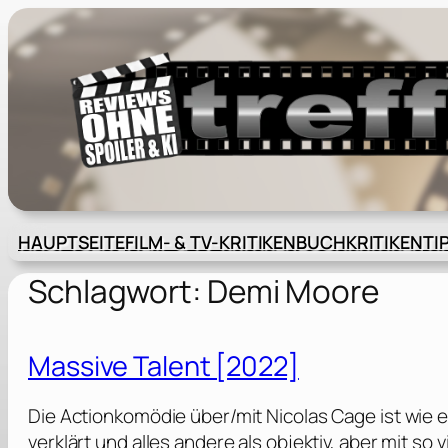
Zum
Inhalt
springen
HAUPTSEITE
FILM- & TV-KRITIKEN
BUCHKRITIKEN
TI
Schlagwort:
Demi Moore
Massive Talent [2022]
Die Actionkomödie über/mit Nicolas Cage ist wie e
verklärt und alles andere als objektiv, aber mit so