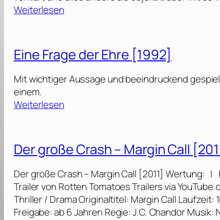
:
Weiterlesen
M
a
s
Eine Frage der Ehre [1992]
s
i
Mit wichtiger Aussage und beeindruckend gespielt,
v
einem.
e
:
Weiterlesen
T
E
a
i
l
n
Der große Crash – Margin Call [201
e
e
n
F
Der große Crash – Margin Call [2011] Wertung: | K
t
r
Trailer von Rotten Tomatoes Trailers via YouTub
[
a
Thriller / Drama Originaltitel: Margin Call Laufzei
2
g
Freigabe: ab 6 Jahren Regie: J.C. Chandor Musik: 
0
e