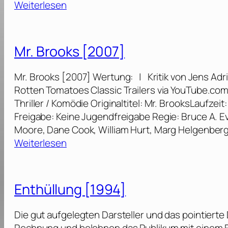
:
Weiterlesen
2
d
D
2
e
e
]
r
r
Mr. Brooks [2007]
E
g
h
r
Mr. Brooks [2007] Wertung: | Kritik von Jens Adr
r
o
Rotten Tomatoes Classic Trailers via YouTube.co
e
ß
Thriller / Komödie Originaltitel: Mr. BrooksLaufze
[
e
Freigabe: Keine Jugendfreigabe Regie: Bruce A. E
1
C
Moore, Dane Cook, William Hurt, Marg Helgenberg
9
r
:
Weiterlesen
9
a
M
2
s
r
]
h
.
Enthüllung [1994]
–
B
M
r
Die gut aufgelegten Darsteller und das pointiert
a
o