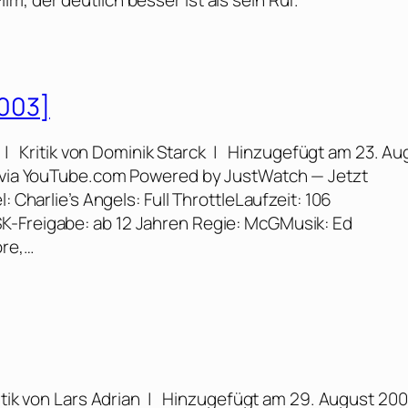
, der deutlich besser ist als sein Ruf.
2003]
: | Kritik von Dominik Starck | Hinzugefügt am 23. Au
rs via YouTube.com Powered by JustWatch — Jetzt
: Charlie’s Angels: Full ThrottleLaufzeit: 106
K-Freigabe: ab 12 Jahren Regie: McGMusik: Ed
ore,…
tik von Lars Adrian | Hinzugefügt am 29. August 20