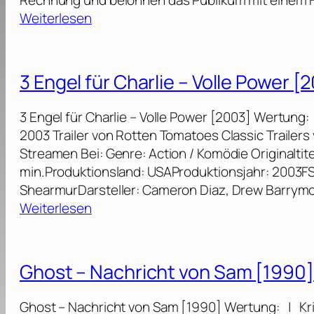
Rechnung und belohnen das Publikum mit einem Film
r
o
:
Weiterlesen
g
k
E
i
s
n
n
[
t
C
3 Engel für Charlie – Volle Power [
2
h
a
0
ü
l
3 Engel für Charlie – Volle Power [2003] Wertung
0
l
l
2003 Trailer von Rotten Tomatoes Classic Traile
7
l
[
Streamen Bei: Genre: Action / Komödie Originaltitel
]
u
2
min.Produktionsland: USAProduktionsjahr: 2003FS
n
0
ShearmurDarsteller: Cameron Diaz, Drew Barrym
g
1
:
Weiterlesen
[
1
3
1
]
E
9
n
Ghost – Nachricht von Sam [1990]
9
g
4
e
Ghost – Nachricht von Sam [1990] Wertung: | Kri
]