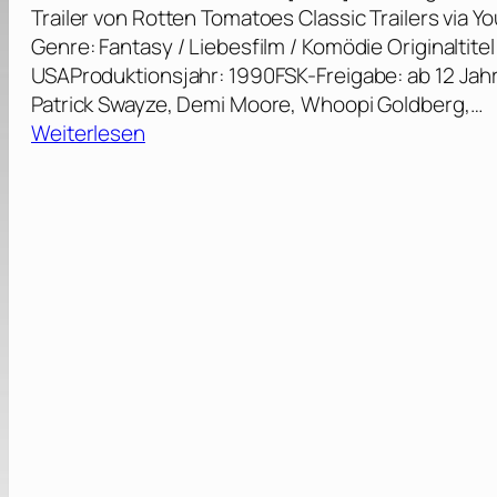
l
Trailer von Rotten Tomatoes Classic Trailers via
f
Genre: Fantasy / Liebesfilm / Komödie Originaltite
ü
USAProduktionsjahr: 1990FSK-Freigabe: ab 12 Jahr
r
Patrick Swayze, Demi Moore, Whoopi Goldberg,…
C
:
Weiterlesen
h
G
a
h
r
o
l
s
i
t
e
–
–
N
V
a
o
c
l
h
l
r
e
i
P