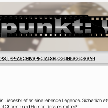
BLOG
GLOSSAR
PPS
TIPP-ARCHIV
SPECIALS
LINKS
in Liebesbrief an eine lebende Legende. Sicherlich e
 viel Charme und Humor, dass es mitreißt.