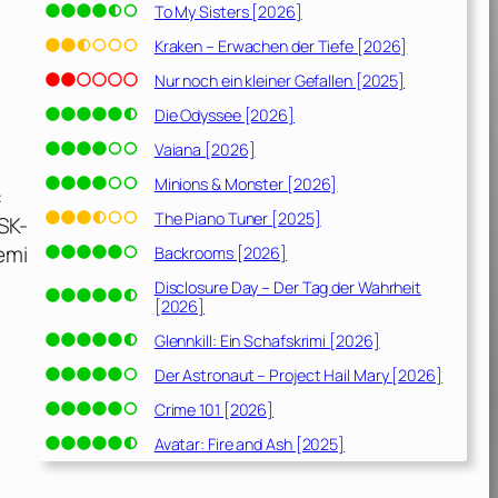
To My Sisters [2026]
Kraken – Erwachen der Tiefe [2026]
Nur noch ein kleiner Gefallen [2025]
Die Odyssee [2026]
Vaiana [2026]
Minions & Monster [2026]
:
The Piano Tuner [2025]
FSK-
emi
Backrooms [2026]
Disclosure Day – Der Tag der Wahrheit
[2026]
Glennkill: Ein Schafskrimi [2026]
Der Astronaut – Project Hail Mary [2026]
Crime 101 [2026]
Avatar: Fire and Ash [2025]