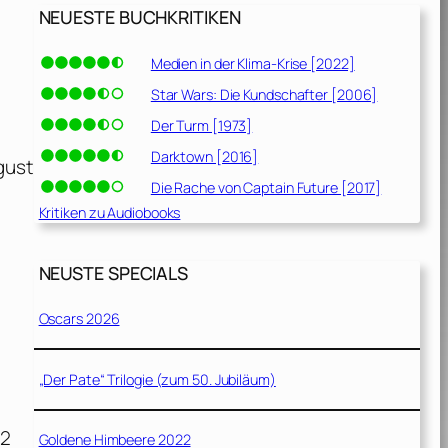
NEUESTE BUCHKRITIKEN
Medien in der Klima-Krise [2022]
Star Wars: Die Kundschafter [2006]
Der Turm [1973]
Darktown [2016]
gust
Die Rache von Captain Future [2017]
Kritiken zu Audiobooks
NEUSTE SPECIALS
Oscars 2026
„Der Pate“ Trilogie (zum 50. Jubiläum)
02
Goldene Himbeere 2022