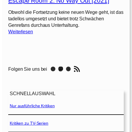
Escape Room 2: No Way Out [2021]
a
p
Obwohl die Fortsetzung keine neuen Wege geht, ist das
e
tadellos umgesetzt und bietet trotz Schwächen
R
Genrefans durchaus Unterhaltung.
o
:
Weiterlesen
o
E
m
s
[
c
2
a
0
p
RSS-Feed
1
Instagram
Mastodon
Threads
Folgen Sie uns bei
e
9
R
]
o
o
SCHNELLAUSWAHL
m
Nur ausführliche Kritiken
2
:
N
Kritiken zu TV-Serien
o