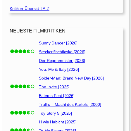
W
Kritiken-Übersicht A-Z
a
y
O
u
NEUESTE FILMKRITIKEN
t
[
Sunny Dancer [2026]
2
Steckerlfischfiasko [2026]
0
2
Der Regenmeister [2026]
1
You, Me & Italy [2026]
]
Spider-Man: Brand New Day [2026]
The Invite [2026]
Bitteres Fest [2026]
Traffic – Macht des Kartells [2000]
Toy Story 5 [2026]
H wie Habicht [2025]
To My Sisters [2026]