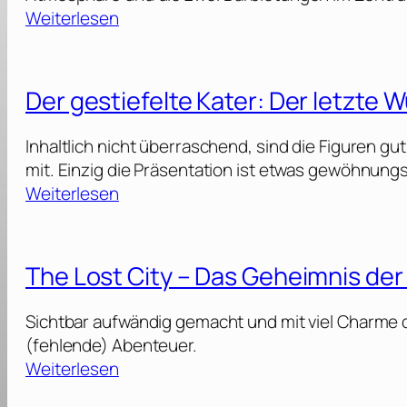
:
Weiterlesen
T
h
e
Der gestiefelte Kater: Der letzte
H
o
Inhaltlich nicht überraschend, sind die Figuren g
l
mit. Einzig die Präsentation ist etwas gewöhnung
d
:
Weiterlesen
o
D
v
e
e
r
The Lost City – Das Geheimnis der
r
g
s
e
Sichtbar aufwändig gemacht und mit viel Charme
[
s
(fehlende) Abenteuer.
2
t
:
Weiterlesen
0
i
T
2
e