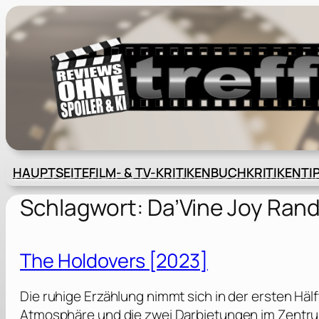
Zum
Inhalt
springen
HAUPTSEITE
FILM- & TV-KRITIKEN
BUCHKRITIKEN
TI
Schlagwort:
Da’Vine Joy Ran
The Holdovers [2023]
Die ruhige Erzählung nimmt sich in der ersten Häl
Atmosphäre und die zwei Darbietungen im Zentrum