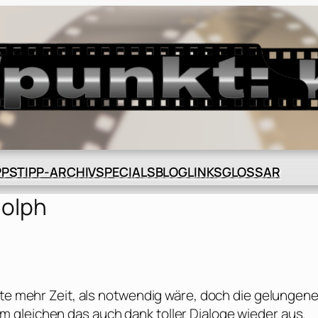
BLOG
GLOSSAR
PPS
TIPP-ARCHIV
SPECIALS
LINKS
dolph
fte mehr Zeit, als notwendig wäre, doch die gelungen
 gleichen das auch dank toller Dialoge wieder aus.