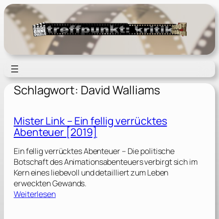
Zum
Inhalt
springen
Schlagwort:
David Walliams
Mister Link – Ein fellig verrücktes
Abenteuer [2019]
Ein fellig verrücktes Abenteuer – Die politische
Botschaft des Animationsabenteuers verbirgt sich im
Kern eines liebevoll und detailliert zum Leben
erweckten Gewands.
:
Weiterlesen
M
i