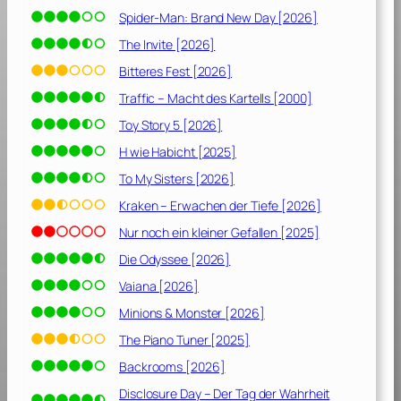
e
Spider-Man: Brand New Day [2026]
r
r
The Invite [2026]
ü
Bitteres Fest [2026]
c
Traffic – Macht des Kartells [2000]
k
t
Toy Story 5 [2026]
e
H wie Habicht [2025]
s
To My Sisters [2026]
A
b
Kraken – Erwachen der Tiefe [2026]
e
Nur noch ein kleiner Gefallen [2025]
n
Die Odyssee [2026]
t
e
Vaiana [2026]
u
Minions & Monster [2026]
e
r
The Piano Tuner [2025]
[
Backrooms [2026]
2
Disclosure Day – Der Tag der Wahrheit
0