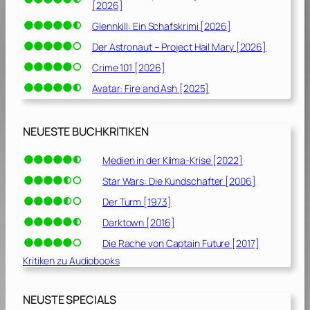
[2026]
1
Glennkill: Ein Schafskrimi [2026]
9
]
Der Astronaut – Project Hail Mary [2026]
Crime 101 [2026]
Avatar: Fire and Ash [2025]
NEUESTE BUCHKRITIKEN
Medien in der Klima-Krise [2022]
Star Wars: Die Kundschafter [2006]
Der Turm [1973]
Darktown [2016]
Die Rache von Captain Future [2017]
Kritiken zu Audiobooks
NEUSTE SPECIALS